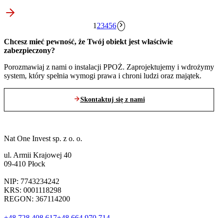
Stronicowanie
1
2
3
4
5
6
wpisów
Chcesz mieć pewność, że Twój obiekt jest właściwie
zabezpieczony?
Porozmawiaj z nami o instalacji PPOŻ. Zaprojektujemy i wdrożymy
system, który spełnia wymogi prawa i chroni ludzi oraz majątek.
Skontaktuj się z nami
Nat One Invest sp. z o. o.
ul. Armii Krajowej 40
09-410 Płock
NIP: 7743234242
KRS: 0001118298
REGON: 367114200
+48 728 408 617
+48 664 970 714