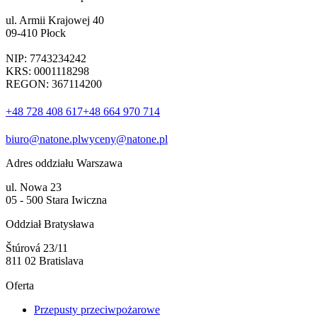
ul. Armii Krajowej 40
09-410 Płock
NIP: 7743234242
KRS: 0001118298
REGON: 367114200
+48 728 408 617
+48 664 970 714
biuro@natone.pl
wyceny@natone.pl
Adres oddziału Warszawa
ul. Nowa 23
05 - 500 Stara Iwiczna
Oddział Bratysława
Štúrová 23/11
811 02 Bratislava
Oferta
Przepusty przeciwpożarowe