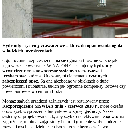
Hydranty i systemy zraszaczowe – klucz do opanowania ognia
w łódzkich przestrzeniach
Ograniczanie rozprzestrzeniania się ognia jest równie ważne jak
jego wczesne wykrycie. W NATONE instalujemy
hydranty
wewnętrzne
oraz nowoczesne
systemy zraszaczowe i
tryskaczowe
, które są kluczowymi elementami
czynnych
zabezpieczeń ppoż.
Są one niezbędne w obiektach o dużej
powierzchni i kubaturze, takich jak ogromne kompleksy loftowe czy
nowe biurowce w centrum Łodzi.
Montaż stałych urządzeń gaśniczych jest regulowany przez
Rozporządzenie MSWiA z dnia 7 czerwca 2010 r.
, które określa
obowiązek wyposażenia budynków w sprzęt gaśniczy. Nasze
systemy są projektowane tak, aby szybko i efektywnie reagować na
zagrożenie, minimalizując straty i chroniąc mienie w dynamicznie
rozwijających się dzielnicach Łodzi, gdzie bezpieczeństwo