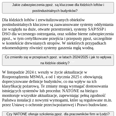
Jakie zabezpieczenia ppoż. są kluczowe dla łódzkich loftów i
postindustrialnych budynków?
Dla łódzkich loftów i zrewitalizowanych obiektów
postindustrialnych kluczowe są zaawansowane systemy oddymiania
(ze względu na duże, otwarte przestrzenie), systemy SAP/SSP i
DSO dla wczesnego ostrzegania, oraz solidne bierne zabezpieczenia
ppoż., w tym certyfikowane przejścia i przepusty ppoż, szczególnie
w kontekście drewnianych stropów. W niektórych przypadkach
rekomendujemy również systemy gaszenia mgłą wodną.
Co zmieniło się w przepisach ppoż. w latach 2024/2025 i jak to wpływa
na łódzkie obiekty?
W listopadzie 2024 r. weszły w życie aktualizacje w
Rozporządzeniu MSWiA, a od 1 stycznia 2025 r. obowiązują
doprecyzowane definicje budynków, co ma wpływ na ich
klasyfikację pożarową. Te zmiany mogą wymagać dostosowania
istniejących systemów lub procedur. NATONE na bieżąco
monitoruje wszystkie aktualizacje, zapewniając pełną zgodność
Państwa instalacji z nowymi wymogami, które są regulowane m.in.
przez Ustawę o ochronie przeciwpożarowej i Prawo budowlane.
Czy NATONE oferuje szkolenia ppoż. dla pracowników firm w Łodzi?