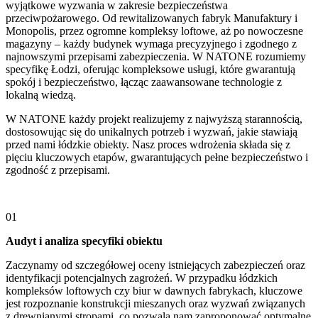
wyjątkowe wyzwania w zakresie bezpieczeństwa
przeciwpożarowego. Od rewitalizowanych fabryk Manufaktury i
Monopolis, przez ogromne kompleksy loftowe, aż po nowoczesne
magazyny – każdy budynek wymaga precyzyjnego i zgodnego z
najnowszymi przepisami zabezpieczenia. W NATONE rozumiemy
specyfikę Łodzi, oferując kompleksowe usługi, które gwarantują
spokój i bezpieczeństwo, łącząc zaawansowane technologie z
lokalną wiedzą.
W NATONE każdy projekt realizujemy z najwyższą starannością,
dostosowując się do unikalnych potrzeb i wyzwań, jakie stawiają
przed nami łódzkie obiekty. Nasz proces wdrożenia składa się z
pięciu kluczowych etapów, gwarantujących pełne bezpieczeństwo i
zgodność z przepisami.
01
Audyt i analiza specyfiki obiektu
Zaczynamy od szczegółowej oceny istniejących zabezpieczeń oraz
identyfikacji potencjalnych zagrożeń. W przypadku łódzkich
kompleksów loftowych czy biur w dawnych fabrykach, kluczowe
jest rozpoznanie konstrukcji mieszanych oraz wyzwań związanych
z drewnianymi stropami, co pozwala nam zaproponować optymalne