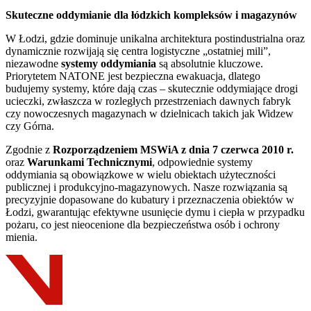
Skuteczne oddymianie dla łódzkich kompleksów i magazynów
W Łodzi, gdzie dominuje unikalna architektura postindustrialna oraz
dynamicznie rozwijają się centra logistyczne „ostatniej mili”,
niezawodne
systemy oddymiania
są absolutnie kluczowe.
Priorytetem NATONE jest bezpieczna ewakuacja, dlatego
budujemy systemy, które dają czas – skutecznie oddymiające drogi
ucieczki, zwłaszcza w rozległych przestrzeniach dawnych fabryk
czy nowoczesnych magazynach w dzielnicach takich jak Widzew
czy Górna.
Zgodnie z
Rozporządzeniem MSWiA z dnia 7 czerwca 2010 r.
oraz
Warunkami Technicznymi
, odpowiednie systemy
oddymiania są obowiązkowe w wielu obiektach użyteczności
publicznej i produkcyjno-magazynowych. Nasze rozwiązania są
precyzyjnie dopasowane do kubatury i przeznaczenia obiektów w
Łodzi, gwarantując efektywne usunięcie dymu i ciepła w przypadku
pożaru, co jest nieocenione dla bezpieczeństwa osób i ochrony
mienia.