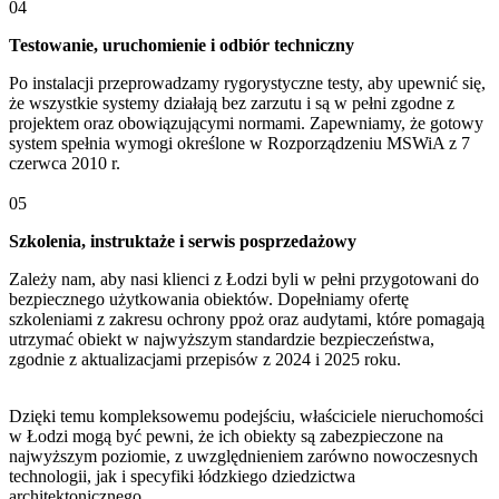
04
Testowanie, uruchomienie i odbiór techniczny
Po instalacji przeprowadzamy rygorystyczne testy, aby upewnić się,
że wszystkie systemy działają bez zarzutu i są w pełni zgodne z
projektem oraz obowiązującymi normami. Zapewniamy, że gotowy
system spełnia wymogi określone w Rozporządzeniu MSWiA z 7
czerwca 2010 r.
05
Szkolenia, instruktaże i serwis posprzedażowy
Zależy nam, aby nasi klienci z Łodzi byli w pełni przygotowani do
bezpiecznego użytkowania obiektów. Dopełniamy ofertę
szkoleniami z zakresu ochrony ppoż oraz audytami, które pomagają
utrzymać obiekt w najwyższym standardzie bezpieczeństwa,
zgodnie z aktualizacjami przepisów z 2024 i 2025 roku.
Dzięki temu kompleksowemu podejściu, właściciele nieruchomości
w Łodzi mogą być pewni, że ich obiekty są zabezpieczone na
najwyższym poziomie, z uwzględnieniem zarówno nowoczesnych
technologii, jak i specyfiki łódzkiego dziedzictwa
architektonicznego.