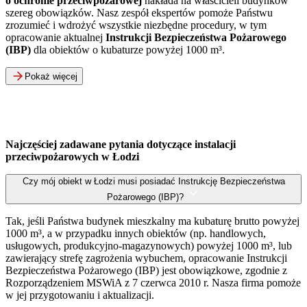
o ochronie przeciwpożarowej
nakłada na właścicieli budynków
szereg obowiązków. Nasz zespół ekspertów pomoże Państwu
zrozumieć i wdrożyć wszystkie niezbędne procedury, w tym
opracowanie aktualnej
Instrukcji Bezpieczeństwa Pożarowego
(IBP)
dla obiektów o kubaturze powyżej 1000 m³.
Pokaż więcej
Najczęściej zadawane pytania dotyczące instalacji
przeciwpożarowych w Łodzi
Czy mój obiekt w Łodzi musi posiadać Instrukcję Bezpieczeństwa
Pożarowego (IBP)?
Tak, jeśli Państwa budynek mieszkalny ma kubaturę brutto powyżej
1000 m³, a w przypadku innych obiektów (np. handlowych,
usługowych, produkcyjno-magazynowych) powyżej 1000 m³, lub
zawierający strefę zagrożenia wybuchem, opracowanie Instrukcji
Bezpieczeństwa Pożarowego (IBP) jest obowiązkowe, zgodnie z
Rozporządzeniem MSWiA z 7 czerwca 2010 r. Nasza firma pomoże
w jej przygotowaniu i aktualizacji.