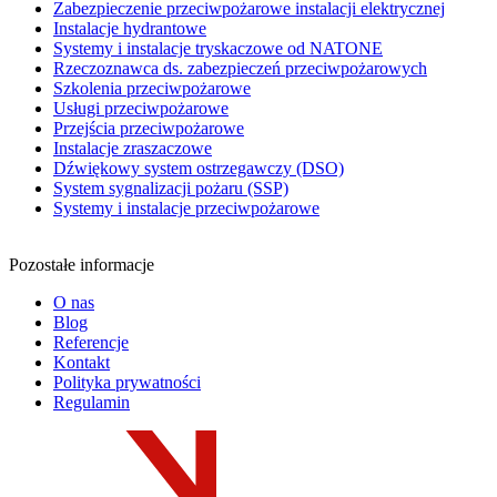
Zabezpieczenie przeciwpożarowe instalacji elektrycznej
Instalacje hydrantowe
Systemy i instalacje tryskaczowe od NATONE
Rzeczoznawca ds. zabezpieczeń przeciwpożarowych
Szkolenia przeciwpożarowe
Usługi przeciwpożarowe
Przejścia przeciwpożarowe
Instalacje zraszaczowe
Dźwiękowy system ostrzegawczy (DSO)
System sygnalizacji pożaru (SSP)
Systemy i instalacje przeciwpożarowe
Pozostałe informacje
O nas
Blog
Referencje
Kontakt
Polityka prywatności
Regulamin