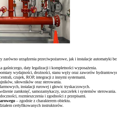
arówno urządzenia przeciwpożarowe, jak i instalacje automatyki bez
ka gaśniczego, daty legalizacji i kompletności wyposażenia.
omiary wydajności, drożności, stanu węży oraz zaworów hydrantowy
centrali, czujek, ROP, integracji z innymi systemami.
ujników, siłowników oraz sterowania.
armowych, instalacji rurowej i głowic tryskaczowych.
wdzenie zamknięć, samozamykaczy, uszczelek i systemów sterowania.
oczności, rozmieszczenia i zgodności z przepisami.
żarowego
– zgodnie z charakterem obiektu.
działem certyfikowanych instruktorów.