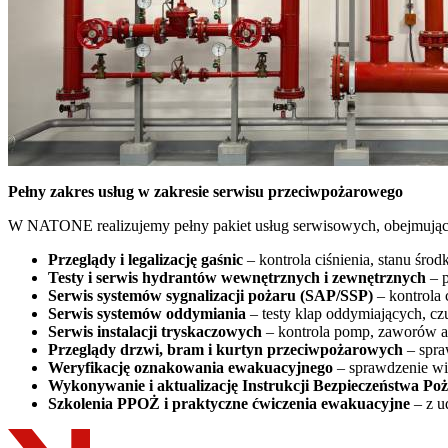
Pełny zakres usług w zakresie serwisu przeciwpożarowego
W NATONE realizujemy pełny pakiet usług serwisowych, obejmujący z
Przeglądy i legalizację gaśnic
– kontrola ciśnienia, stanu środ
Testy i serwis hydrantów wewnętrznych i zewnętrznych
– p
Serwis systemów sygnalizacji pożaru (SAP/SSP)
– kontrola 
Serwis systemów oddymiania
– testy klap oddymiających, cz
Serwis instalacji tryskaczowych
– kontrola pomp, zaworów al
Przeglądy drzwi, bram i kurtyn przeciwpożarowych
– spra
Weryfikację oznakowania ewakuacyjnego
– sprawdzenie wid
Wykonywanie i aktualizację Instrukcji Bezpieczeństwa Po
Szkolenia PPOŻ i praktyczne ćwiczenia ewakuacyjne
– z u