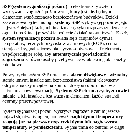
SSP (system sygnalizacji pożaru)
to elektroniczny system
wykrywania zagrożeń pożarowych, który jest niezbędnym
elementem współczesnego bezpieczeństwa budynków. Dzięki
zaawansowanej technologii
systemy SSP
wykrywają pożar w jego
najwcześniejszej fazie, minimalizując ryzyko rozprzestrzenienia się
ognia i umożliwiając szybkie podjęcie działań ratowniczych. Każdy
system sygnalizacji pożaru
składa się z czujników dymu i
temperatury, ręcznych przycisków alarmowych (ROP), centrali
sterującej i sygnalizatorów akustyczno-optycznych. Te elementy
współpracują ze sobą, aby
automatycznie powiadomić o
zagrożeniu
zarówno osoby przebywające w obiekcie, jak i służby
ratunkowe.
Po wykryciu pożaru SSP uruchamia
alarm dźwiękowy i wizualny
,
steruje innymi instalacjami bezpieczeństwa (takimi jak systemy
oddymiania czy urządzenia kontroli dostępu) oraz umożliwia
natychmiastową ewakuację.
Systemy SSP chronią życie, zdrowie i
mienie
, a ich instalacja jest ważnym elementem każdej strategii
ochrony przeciwpożarowej.
System sygnalizacji pożaru wykrywa zagrożenie zanim jeszcze
pojawi się otwarty ogień, ponieważ
czujki dymu i temperatury
reagują już na pierwsze cząsteczki dymu lub nagły wzrost
temperatury w pomieszczeniu
. Sygnał trafia do centrali w ciągu