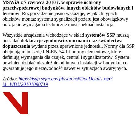
MSWiA z 7 czerwca 2010 r. w sprawie ochrony
przeciwpożarowej budynków, innych obiektów budowlanych i
terenów
. Rozporządzenie jasno wskazuje, w jakich typach
obiektów montaż systemu sygnalizacji pożaru jest obowiązkowy
oraz jakie wymagania techniczne musi spełniać instalacja.
Wszystkie urządzenia wchodzące w skład
systemów SSP
muszą
posiadać
deklaracje zgodności z normami
oraz
świadectwa
dopuszczenia
wydane przez uprawnione jednostki. Normy dla SSP
obejmują m.in. serię PN-EN 54-1 i normy elementowe, które
definiują wymagania dla czujek, central i sygnalizatorów. System
powinien działać niezależnie od innych instalacji w budynku, co
gwarantuje jego niezawodność nawet w sytuacjach awaryjnych.
Źródło:
https://isap.sejm.gov.pl/isap.nsf/DocDetails.xsp?
id=WDU20101090719