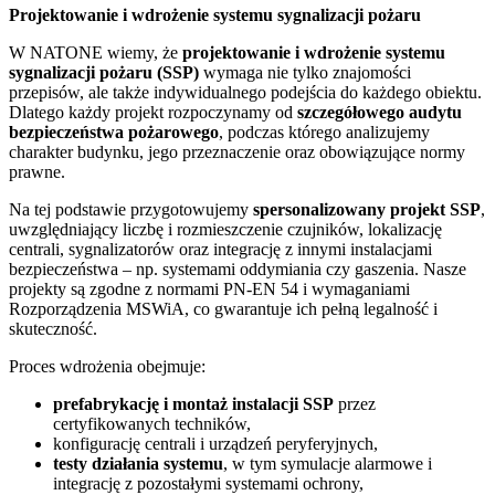
Projektowanie i wdrożenie systemu sygnalizacji pożaru
W NATONE wiemy, że
projektowanie i wdrożenie systemu
sygnalizacji pożaru (SSP)
wymaga nie tylko znajomości
przepisów, ale także indywidualnego podejścia do każdego obiektu.
Dlatego każdy projekt rozpoczynamy od
szczegółowego audytu
bezpieczeństwa pożarowego
, podczas którego analizujemy
charakter budynku, jego przeznaczenie oraz obowiązujące normy
prawne.
Na tej podstawie przygotowujemy
spersonalizowany projekt SSP
,
uwzględniający liczbę i rozmieszczenie czujników, lokalizację
centrali, sygnalizatorów oraz integrację z innymi instalacjami
bezpieczeństwa – np. systemami oddymiania czy gaszenia. Nasze
projekty są zgodne z normami PN-EN 54 i wymaganiami
Rozporządzenia MSWiA, co gwarantuje ich pełną legalność i
skuteczność.
Proces wdrożenia obejmuje:
prefabrykację i montaż instalacji SSP
przez
certyfikowanych techników,
konfigurację centrali i urządzeń peryferyjnych,
testy działania systemu
, w tym symulacje alarmowe i
integrację z pozostałymi systemami ochrony,