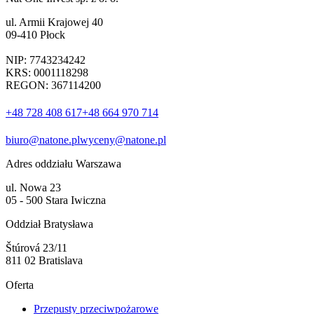
ul. Armii Krajowej 40
09-410 Płock
NIP: 7743234242
KRS: 0001118298
REGON: 367114200
+48 728 408 617
+48 664 970 714
biuro@natone.pl
wyceny@natone.pl
Adres oddziału Warszawa
ul. Nowa 23
05 - 500 Stara Iwiczna
Oddział Bratysława
Štúrová 23/11
811 02 Bratislava
Oferta
Przepusty przeciwpożarowe