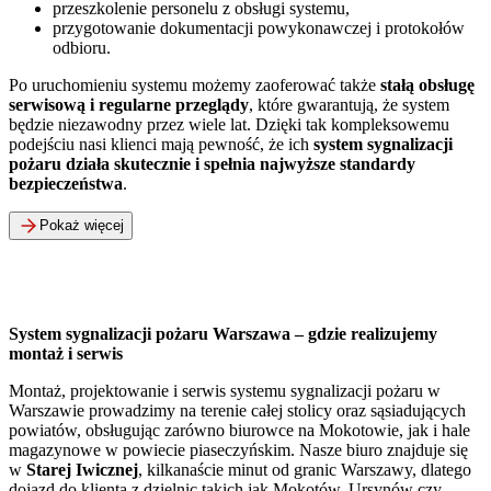
przeszkolenie personelu z obsługi systemu,
przygotowanie dokumentacji powykonawczej i protokołów
odbioru.
Po uruchomieniu systemu możemy zaoferować także
stałą obsługę
serwisową i regularne przeglądy
, które gwarantują, że system
będzie niezawodny przez wiele lat. Dzięki tak kompleksowemu
podejściu nasi klienci mają pewność, że ich
system sygnalizacji
pożaru działa skutecznie i spełnia najwyższe standardy
bezpieczeństwa
.
Pokaż więcej
System sygnalizacji pożaru Warszawa – gdzie realizujemy
montaż i serwis
Montaż, projektowanie i serwis systemu sygnalizacji pożaru w
Warszawie prowadzimy na terenie całej stolicy oraz sąsiadujących
powiatów, obsługując zarówno biurowce na Mokotowie, jak i hale
magazynowe w powiecie piaseczyńskim. Nasze biuro znajduje się
w
Starej Iwicznej
, kilkanaście minut od granic Warszawy, dlatego
dojazd do klienta z dzielnic takich jak Mokotów, Ursynów czy