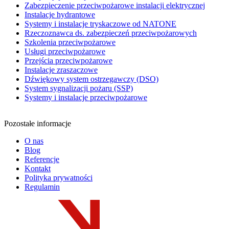
Zabezpieczenie przeciwpożarowe instalacji elektrycznej
Instalacje hydrantowe
Systemy i instalacje tryskaczowe od NATONE
Rzeczoznawca ds. zabezpieczeń przeciwpożarowych
Szkolenia przeciwpożarowe
Usługi przeciwpożarowe
Przejścia przeciwpożarowe
Instalacje zraszaczowe
Dźwiękowy system ostrzegawczy (DSO)
System sygnalizacji pożaru (SSP)
Systemy i instalacje przeciwpożarowe
Pozostałe informacje
O nas
Blog
Referencje
Kontakt
Polityka prywatności
Regulamin