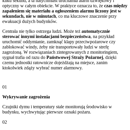
kilku sekund, a ta natychmiast uruchamia alarm dźwiękowy i
optyczny w całym obiekcie. W praktyce oznacza to, że
czas między
zapaleniem się materiału a ogłoszeniem alarmu liczony jest w
sekundach, nie w minutach
, co ma kluczowe znaczenie przy
ewakuacji dużych budynków.
Centrala nie tylko ostrzega ludzi. Może też
automatycznie
sterować innymi instalacjami bezpieczeństwa
, na przykład
uruchomić oddymianie, zamknąć klapy przeciwpożarowe czy
zablokować windy, żeby nie transportowały ludzi w strefę
zagrożoną. W rozwiązaniach zintegrowanych z monitoringiem,
sygnał trafia od razu do
Państwowej Straży Pożarnej
, dzięki
czemu jednostki ratownicze dojeżdżają na miejsce, zanim
ktokolwiek zdąży wybrać numer alarmowy.
01
Wykrywanie zagrożenia
Czujniki dymu i temperatury stale monitorują środowisko w
budynku, wychwytując pierwsze oznaki pożaru.
02