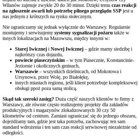
Wilanów zajmuje zwykle 20 do 30 minut. Dzięki temu
czas reakcji
na zgłoszenie awarii lub potrzebę pilnego przeglądu SSP
jest u
nas jednym z krótszych na rynku stołecznym.
Nie ograniczamy się jednak wyłącznie do Warszawy. Regularnie
montujemy i serwisujemy
systemy sygnalizacji pożaru
także w
innych lokalizacjach na Mazowszu, między innymi w:
Starej Iwicznej
i
Nowej Iwicznej
– gdzie mamy siedzibę i
najkrótszy czas dojazdu,
powiecie piaseczyńskim
– w tym Piasecznie, Konstancinie-
Jeziornie i okolicznych gminach,
Warszawie
– wszystkich dzielnicach, od Mokotowa i
Ursynowa, przez Wolę, po Białołękę,
innych miastach regionu, jeśli klient potrzebuje kompleksowej
obsługi ppoż poza samą stolicą.
Skąd tak szeroki zasięg?
Duża część naszych klientów to firmy z
Warszawy, ale równie często realizujemy projekty dla zakładów
produkcyjnych i magazynów zlokalizowanych 30 czy 50
kilometrów od centrum. Zamiast ograniczać się do jednego obszaru,
dojeżdżamy tam, gdzie jest taka potrzeba, zachowując ten sam
standard wdrożenia i ten sam czas reakcji serwisowej niezależnie od
odległości.