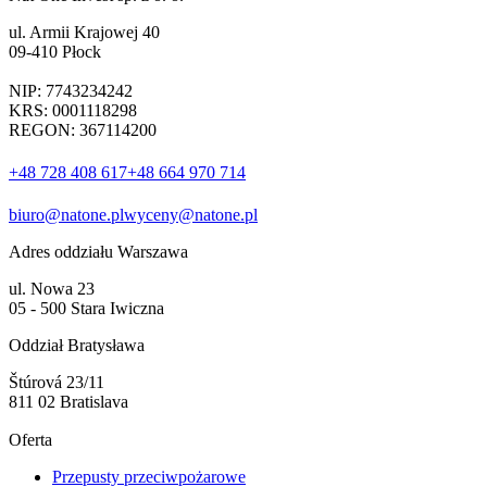
ul. Armii Krajowej 40
09-410 Płock
NIP: 7743234242
KRS: 0001118298
REGON: 367114200
+48 728 408 617
+48 664 970 714
biuro@natone.pl
wyceny@natone.pl
Adres oddziału Warszawa
ul. Nowa 23
05 - 500 Stara Iwiczna
Oddział Bratysława
Štúrová 23/11
811 02 Bratislava
Oferta
Przepusty przeciwpożarowe