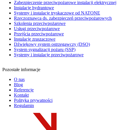
Zabezpieczenie przeciwpożarowe instalacji elektrycznej
Instalacje hydrantowe
Systemy i instalacje tryskaczowe od NATONE
Rzeczoznawca ds. zabezpieczeń przeciwpożarowych
Szkolenia przeciwpożarowe
Usługi przeciwpożarowe
Przejścia przeciwpożarowe
Instalacje zraszaczowe
Dźwiękowy system ostrzegawczy (DSO)
System sygnalizacji pożaru (SSP)
Systemy i instalacje przeciwpożarowe
Pozostałe informacje
O nas
Blog
Referencje
Kontakt
Polityka prywatności
Regulamin