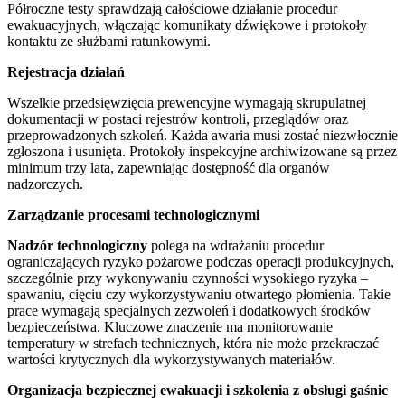
Półroczne testy sprawdzają całościowe działanie procedur
ewakuacyjnych, włączając komunikaty dźwiękowe i protokoły
kontaktu ze służbami ratunkowymi.
Rejestracja działań
Wszelkie przedsięwzięcia prewencyjne wymagają skrupulatnej
dokumentacji w postaci rejestrów kontroli, przeglądów oraz
przeprowadzonych szkoleń. Każda awaria musi zostać niezwłocznie
zgłoszona i usunięta. Protokoły inspekcyjne archiwizowane są przez
minimum trzy lata, zapewniając dostępność dla organów
nadzorczych.
Zarządzanie procesami technologicznymi
Nadzór technologiczny
polega na wdrażaniu procedur
ograniczających ryzyko pożarowe podczas operacji produkcyjnych,
szczególnie przy wykonywaniu czynności wysokiego ryzyka –
spawaniu, cięciu czy wykorzystywaniu otwartego płomienia. Takie
prace wymagają specjalnych zezwoleń i dodatkowych środków
bezpieczeństwa. Kluczowe znaczenie ma monitorowanie
temperatury w strefach technicznych, która nie może przekraczać
wartości krytycznych dla wykorzystywanych materiałów.
Organizacja bezpiecznej ewakuacji i szkolenia z obsługi gaśnic