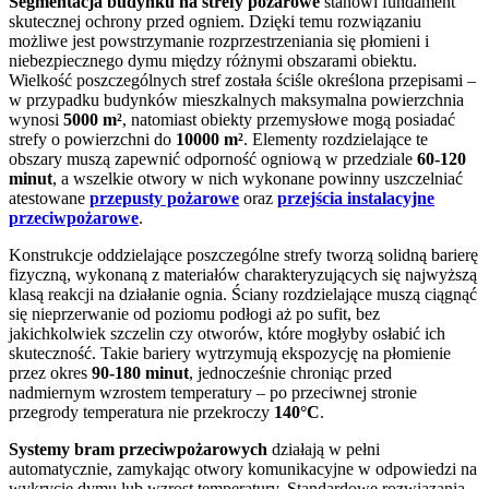
Segmentacja budynku na strefy pożarowe
stanowi fundament
skutecznej ochrony przed ogniem. Dzięki temu rozwiązaniu
możliwe jest powstrzymanie rozprzestrzeniania się płomieni i
niebezpiecznego dymu między różnymi obszarami obiektu.
Wielkość poszczególnych stref została ściśle określona przepisami –
w przypadku budynków mieszkalnych maksymalna powierzchnia
wynosi
5000 m²
, natomiast obiekty przemysłowe mogą posiadać
strefy o powierzchni do
10000 m²
. Elementy rozdzielające te
obszary muszą zapewnić odporność ogniową w przedziale
60-120
minut
, a wszelkie otwory w nich wykonane powinny uszczelniać
atestowane
przepusty pożarowe
oraz
przejścia instalacyjne
przeciwpożarowe
.
Konstrukcje oddzielające poszczególne strefy tworzą solidną barierę
fizyczną, wykonaną z materiałów charakteryzujących się najwyższą
klasą reakcji na działanie ognia. Ściany rozdzielające muszą ciągnąć
się nieprzerwanie od poziomu podłogi aż po sufit, bez
jakichkolwiek szczelin czy otworów, które mogłyby osłabić ich
skuteczność. Takie bariery wytrzymują ekspozycję na płomienie
przez okres
90-180 minut
, jednocześnie chroniąc przed
nadmiernym wzrostem temperatury – po przeciwnej stronie
przegrody temperatura nie przekroczy
140°C
.
Systemy bram przeciwpożarowych
działają w pełni
automatycznie, zamykając otwory komunikacyjne w odpowiedzi na
wykrycie dymu lub wzrost temperatury. Standardowe rozwiązania