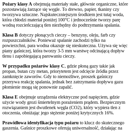
Pożary klasy A
obejmują materiały stałe, głównie organiczne, które
pozostawiają żarzące się węgle. To drewno, papier, tkaniny czy
tworzywa sztuczne. Najskuteczniejszym środkiem jest tutaj woda,
która chłodzi materiał poniżej 100°C i jednocześnie tworzy parę
wodną rozcieńczającą tlen niezbędny do podtrzymania spalania.
Klasa B
dotyczy płonących cieczy – benzyny, oleju, farb czy
rozpuszczalników. Ponieważ spalanie zachodzi tylko na
powierzchni, para wodna okazuje się nieskuteczna. Używa się więc
piany gaśniczej, która tworzy 3-5 mm warstwę odcinającą dopływ
tlenu i zapobiegającą parowaniu cieczy.
W przypadku pożarów klasy C
, gdzie płoną gazy takie jak
propan, butan czy metan, priorytetem jest odcięcie źródła przez
zamknięcie zaworów. Gdy to niemożliwe, proszek gaśniczy
przerywa reakcję spalania, jednak bez zatrzymania dopływu gazu
płomienie mogą się ponownie zapalić.
Klasa E
obejmuje urządzenia elektryczne pod napięciem, gdzie
użycie wody grozi śmiertelnym porażeniem prądem. Bezpiecznym
rozwiązaniem jest dwutlenek węgla (CO2), który wypiera tlen z
otoczenia, obniżając jego stężenie poniżej krytycznych 16%.
Prawidłowa identyfikacja typu pożaru
to klucz do skutecznego
gaszenia. Gaśnice proszkowe oferują uniwersalność, działając na