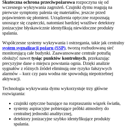
Skuteczna ochrona przeciwpożarowa
rozpoczyna się od
wczesnego wykrywania zagrożeń. Czujniki dymu reagują na
pierwsze symptomy palenia się materiałów, jeszcze przed
pojawieniem się płomieni. Urządzenia optyczne rozpoznają
unoszące się cząsteczki, natomiast bardziej wrażliwe detektory
jonizacyjne błyskawicznie identyfikują niewidoczne produkty
spalania.
Współczesne systemy wykrywania i ostrzegania, takie jak centralny
system sygnalizacji pożaru (SSP)
, tworzą rozbudowaną sieć
monitorującą całe budynki. Zaawansowane centrale potrafią
obsłużyć nawet
tysiąc punktów kontrolnych
, przekazując
precyzyjne dane o miejscu powstania ognia. Dzięki analizie
sygnałów z różnych źródeł eliminują one ryzyko fałszywych
alarmów – kurz czy para wodna nie spowodują niepotrzebnej
aktywacji.
Technologia wykrywania dymu wykorzystuje trzy główne
rozwiązania:
czujniki optyczne bazujące na rozpraszaniu wiązek światła,
systemy aspiracyjne pobierające próbki atmosfery do
centralnej jednostki analitycznej,
detektory jonizacyjne szybko identyfikujące produkty
spalania.