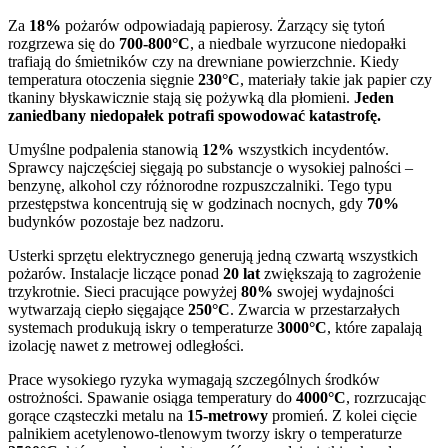
Za
18%
pożarów odpowiadają papierosy. Żarzący się tytoń
rozgrzewa się do
700-800°C
, a niedbale wyrzucone niedopałki
trafiają do śmietników czy na drewniane powierzchnie. Kiedy
temperatura otoczenia sięgnie
230°C
, materiały takie jak papier czy
tkaniny błyskawicznie stają się pożywką dla płomieni.
Jeden
zaniedbany niedopałek potrafi spowodować katastrofę.
Umyślne podpalenia stanowią
12%
wszystkich incydentów.
Sprawcy najczęściej sięgają po substancje o wysokiej palności –
benzynę, alkohol czy różnorodne rozpuszczalniki. Tego typu
przestępstwa koncentrują się w godzinach nocnych, gdy
70%
budynków pozostaje bez nadzoru.
Usterki sprzętu elektrycznego generują jedną czwartą wszystkich
pożarów. Instalacje liczące ponad
20 lat
zwiększają to zagrożenie
trzykrotnie. Sieci pracujące powyżej
80%
swojej wydajności
wytwarzają ciepło sięgające
250°C
. Zwarcia w przestarzałych
systemach produkują iskry o temperaturze
3000°C
, które zapalają
izolację nawet z metrowej odległości.
Prace wysokiego ryzyka wymagają szczególnych środków
ostrożności. Spawanie osiąga temperatury do
4000°C
, rozrzucając
gorące cząsteczki metalu na
15-metrowy
promień. Z kolei cięcie
palnikiem acetylenowo-tlenowym tworzy iskry o temperaturze