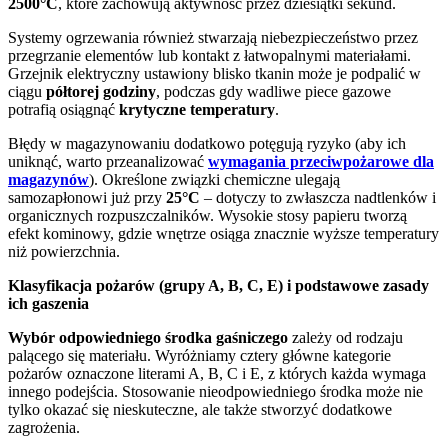
2500°C
, które zachowują aktywność przez dziesiątki sekund.
Systemy ogrzewania również stwarzają niebezpieczeństwo przez
przegrzanie elementów lub kontakt z łatwopalnymi materiałami.
Grzejnik elektryczny ustawiony blisko tkanin może je podpalić w
ciągu
półtorej godziny
, podczas gdy wadliwe piece gazowe
potrafią osiągnąć
krytyczne temperatury
.
Błędy w magazynowaniu dodatkowo potęgują ryzyko (aby ich
uniknąć, warto przeanalizować
wymagania przeciwpożarowe dla
magazynów
). Określone związki chemiczne ulegają
samozapłonowi już przy
25°C
– dotyczy to zwłaszcza nadtlenków i
organicznych rozpuszczalników. Wysokie stosy papieru tworzą
efekt kominowy, gdzie wnętrze osiąga znacznie wyższe temperatury
niż powierzchnia.
Klasyfikacja pożarów (grupy A, B, C, E) i podstawowe zasady
ich gaszenia
Wybór odpowiedniego środka gaśniczego
zależy od rodzaju
palącego się materiału. Wyróżniamy cztery główne kategorie
pożarów oznaczone literami A, B, C i E, z których każda wymaga
innego podejścia. Stosowanie nieodpowiedniego środka może nie
tylko okazać się nieskuteczne, ale także stworzyć dodatkowe
zagrożenia.