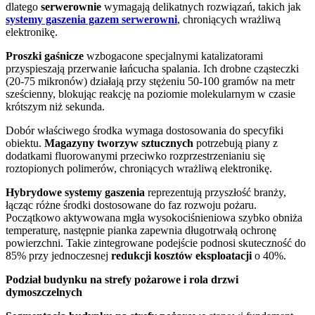
dlatego
serwerownie
wymagają delikatnych rozwiązań, takich jak
systemy gaszenia gazem serwerowni
, chroniących wrażliwą
elektronikę.
Proszki gaśnicze
wzbogacone specjalnymi katalizatorami
przyspieszają przerwanie łańcucha spalania. Ich drobne cząsteczki
(20-75 mikronów) działają przy stężeniu 50-100 gramów na metr
sześcienny, blokując reakcję na poziomie molekularnym w czasie
krótszym niż sekunda.
Dobór właściwego środka wymaga dostosowania do specyfiki
obiektu.
Magazyny tworzyw sztucznych
potrzebują piany z
dodatkami fluorowanymi przeciwko rozprzestrzenianiu się
roztopionych polimerów, chroniących wrażliwą elektronikę.
Hybrydowe systemy gaszenia
reprezentują przyszłość branży,
łącząc różne środki dostosowane do faz rozwoju pożaru.
Początkowo aktywowana mgła wysokociśnieniowa szybko obniża
temperaturę, następnie pianka zapewnia długotrwałą ochronę
powierzchni. Takie zintegrowane podejście podnosi skuteczność do
85% przy jednoczesnej
redukcji kosztów eksploatacji
o 40%.
Podział budynku na strefy pożarowe i rola drzwi
dymoszczelnych