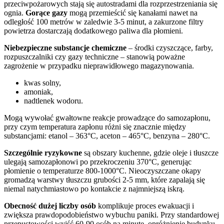
przeciwpożarowych stają się autostradami dla rozprzestrzeniania się
ognia.
Gorące gazy
mogą przemieścić się kanałami nawet na
odległość 100 metrów w zaledwie 3-5 minut, a zakurzone filtry
powietrza dostarczają dodatkowego paliwa dla płomieni.
Niebezpieczne substancje chemiczne
– środki czyszczące, farby,
rozpuszczalniki czy gazy techniczne – stanowią poważne
zagrożenie w przypadku nieprawidłowego magazynowania.
kwas solny,
amoniak,
nadtlenek wodoru.
Mogą wywołać gwałtowne reakcje prowadzące do samozapłonu,
przy czym temperatura zapłonu różni się znacznie między
substancjami: etanol – 363°C, aceton – 465°C, benzyna – 280°C.
Szczególnie ryzykowne
są obszary kuchenne, gdzie oleje i tłuszcze
ulegają samozapłonowi po przekroczeniu 370°C, generując
płomienie o temperaturze 800-1000°C. Nieoczyszczane okapy
gromadzą warstwy tłuszczu grubości 2-5 mm, które zapalają się
niemal natychmiastowo po kontakcie z najmniejszą iskrą.
Obecność dużej liczby osób
komplikuje proces ewakuacji i
zwiększa prawdopodobieństwo wybuchu paniki. Przy standardowej
przepustowości wyjść 60-90 osób na minutę, opróżnienie budynku