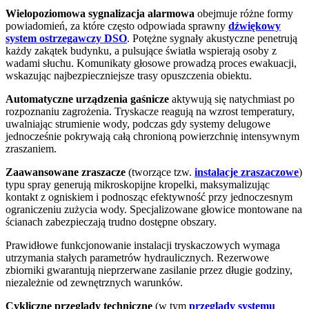
Wielopoziomowa sygnalizacja alarmowa
obejmuje różne formy
powiadomień, za które często odpowiada sprawny
dźwiękowy
system ostrzegawczy DSO
. Potężne sygnały akustyczne penetrują
każdy zakątek budynku, a pulsujące światła wspierają osoby z
wadami słuchu. Komunikaty głosowe prowadzą proces ewakuacji,
wskazując najbezpieczniejsze trasy opuszczenia obiektu.
Automatyczne urządzenia gaśnicze
aktywują się natychmiast po
rozpoznaniu zagrożenia. Tryskacze reagują na wzrost temperatury,
uwalniając strumienie wody, podczas gdy systemy delugowe
jednocześnie pokrywają całą chronioną powierzchnię intensywnym
zraszaniem.
Zaawansowane zraszacze
(tworzące tzw.
instalacje zraszaczowe
)
typu spray generują mikroskopijne kropelki, maksymalizując
kontakt z ogniskiem i podnosząc efektywność przy jednoczesnym
ograniczeniu zużycia wody. Specjalizowane głowice montowane na
ścianach zabezpieczają trudno dostępne obszary.
Prawidłowe funkcjonowanie instalacji tryskaczowych wymaga
utrzymania stałych parametrów hydraulicznych. Rezerwowe
zbiorniki gwarantują nieprzerwane zasilanie przez długie godziny,
niezależnie od zewnętrznych warunków.
Cykliczne przeglądy techniczne
(w tym
przeglądy systemu