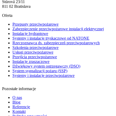
Štúrová 23/11
811 02 Bratislava
Oferta
Przepusty przeciwpożarowe
Zabezpieczenie przeciwpożarowe instalacji elektrycznej
Instalacje hydrantowe
Systemy i instalacje tryskaczowe od NATONE
Rzeczoznawca ds. zabezpieczeń przeciwpożarowych
Szkolenia przeciwpożarowe
Usługi przeciwpożarowe
Przejścia przeciwpożarowe
Instalacje zraszaczowe
Dźwiękowy system ostrzegawczy (DSO)
System sygnalizacji pożaru (SSP)
Systemy i instalacje przeciwpożarowe
Pozostałe informacje
O nas
Blog
Referencje
Kontakt