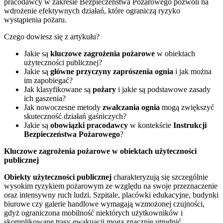
pracodawcy w zakresie Bezpieczeństwa Pożarowego pozwoli na
wdrożenie efektywnych działań, które ograniczą ryzyko
wystąpienia pożaru.
Czego dowiesz się z artykułu?
Jakie są
kluczowe zagrożenia pożarowe
w obiektach
użyteczności publicznej?
Jakie są
główne przyczyny zaprószenia ognia
i jak można
im zapobiegać?
Jak klasyfikowane są
pożary
i jakie są podstawowe zasady
ich gaszenia?
Jak nowoczesne metody
zwalczania ognia
mogą zwiększyć
skuteczność działań gaśniczych?
Jakie są
obowiązki pracodawcy
w kontekście
Instrukcji
Bezpieczeństwa Pożarowego
?
Kluczowe zagrożenia pożarowe w obiektach użyteczności
publicznej
Obiekty użyteczności publicznej
charakteryzują się szczególnie
wysokim ryzykiem pożarowym ze względu na swoje przeznaczenie
oraz intensywny ruch ludzi. Szpitale, placówki edukacyjne, budynki
biurowe czy galerie handlowe wymagają wzmożonej czujności,
gdyż ograniczona mobilność niektórych użytkowników i
skomplikowane trasy ewakuacji mogą znacznie utrudnić