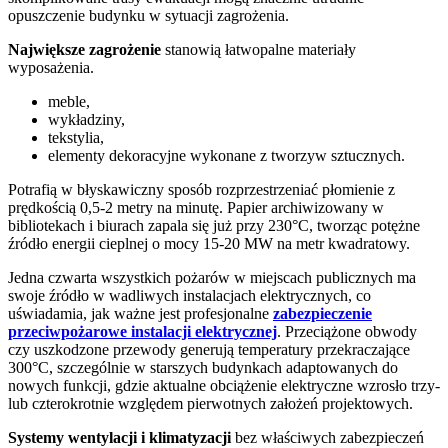
opuszczenie budynku w sytuacji zagrożenia.
Największe zagrożenie
stanowią łatwopalne materiały
wyposażenia.
meble,
wykładziny,
tekstylia,
elementy dekoracyjne wykonane z tworzyw sztucznych.
Potrafią w błyskawiczny sposób rozprzestrzeniać płomienie z
prędkością 0,5-2 metry na minutę. Papier archiwizowany w
bibliotekach i biurach zapala się już przy 230°C, tworząc potężne
źródło energii cieplnej o mocy 15-20 MW na metr kwadratowy.
Jedna czwarta wszystkich pożarów w miejscach publicznych ma
swoje źródło w wadliwych instalacjach elektrycznych, co
uświadamia, jak ważne jest profesjonalne
zabezpieczenie
przeciwpożarowe instalacji elektrycznej
. Przeciążone obwody
czy uszkodzone przewody generują temperatury przekraczające
300°C, szczególnie w starszych budynkach adaptowanych do
nowych funkcji, gdzie aktualne obciążenie elektryczne wzrosło trzy-
lub czterokrotnie względem pierwotnych założeń projektowych.
Systemy wentylacji i klimatyzacji
bez właściwych zabezpieczeń