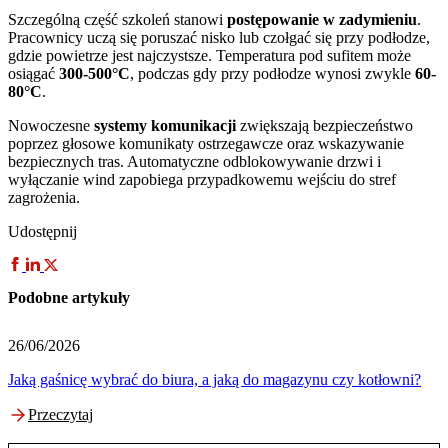
Szczególną część szkoleń stanowi
postępowanie w zadymieniu
.
Pracownicy uczą się poruszać nisko lub czołgać się przy podłodze,
gdzie powietrze jest najczystsze. Temperatura pod sufitem może
osiągać
300-500°C
, podczas gdy przy podłodze wynosi zwykle
60-
80°C
.
Nowoczesne
systemy komunikacji
zwiększają bezpieczeństwo
poprzez głosowe komunikaty ostrzegawcze oraz wskazywanie
bezpiecznych tras. Automatyczne odblokowywanie drzwi i
wyłączanie wind zapobiega przypadkowemu wejściu do stref
zagrożenia.
Udostępnij
Podobne artykuły
26/06/2026
2
Jaką gaśnicę wybrać do biura, a jaką do magazynu czy kotłowni?
I
Przeczytaj