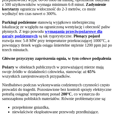
z 500 użytkowników wymaga minimum 6-8 minut.
Zadymienie
korytarzy
ogranicza widoczność do 2-3 metrów, co może
wydłużyć ten czas nawet o 300%.
Parkingi podziemne
stanowią wyjątkowo niebezpieczną
lokalizację ze względu na ograniczoną wentylację i obecność paliw
płynnych. Z tego powodu
wymagania przeciwpożarowe dla
garaży podziemnych
są tak rygorystyczne.
Płonący pojazd
rozwija moc 5-8 MW przy temperaturze przekraczającej 1000°C, a
powstający tlenek węgla osiąga śmiertelne stężenie 1200 ppm już po
trzech minutach.
Główne przyczyny zaprószenia ognia, w tym celowe podpalenia
Pożary
w obiektach publicznych w przeważającej mierze mają
swoje źródło w działalności człowieka, stanowiąc aż
65%
wszystkich zarejestrowanych przypadków.
Niedbalstwo podczas wykonywania codziennych czynności często
prowadzi do tragedii. Pozostawione bez kontroli sprzęty elektryczne
potrafią osiągnąć temperaturę ponad
200°C
, co wystarcza do
samozapłonu pobliskich materiałów. Równie problematyczne są:
przepełnione gniazdka,
niewłaściwie eksploatowane przewody przedłużające.