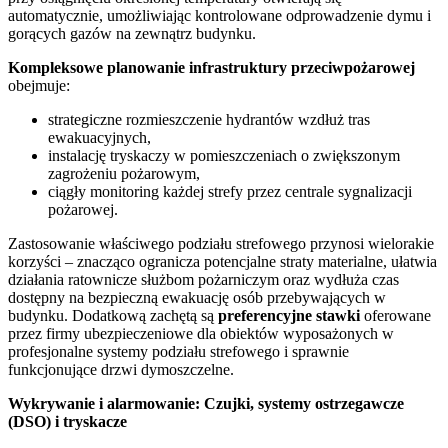
automatycznie, umożliwiając kontrolowane odprowadzenie dymu i
gorących gazów na zewnątrz budynku.
Kompleksowe planowanie infrastruktury przeciwpożarowej
obejmuje:
strategiczne rozmieszczenie hydrantów wzdłuż tras
ewakuacyjnych,
instalację tryskaczy w pomieszczeniach o zwiększonym
zagrożeniu pożarowym,
ciągły monitoring każdej strefy przez centrale sygnalizacji
pożarowej.
Zastosowanie właściwego podziału strefowego przynosi wielorakie
korzyści – znacząco ogranicza potencjalne straty materialne, ułatwia
działania ratownicze służbom pożarniczym oraz wydłuża czas
dostępny na bezpieczną ewakuację osób przebywających w
budynku. Dodatkową zachętą są
preferencyjne stawki
oferowane
przez firmy ubezpieczeniowe dla obiektów wyposażonych w
profesjonalne systemy podziału strefowego i sprawnie
funkcjonujące drzwi dymoszczelne.
Wykrywanie i alarmowanie: Czujki, systemy ostrzegawcze
(DSO) i tryskacze