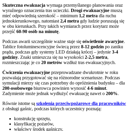
Skuteczna ewakuacja
wymaga przemyślanego planowania oraz
wyraźnego oznaczenia tras ucieczki.
Drogi ewakuacyjne
muszą
mieć odpowiednią szerokość – minimum
1,2 metra
dla ruchu
jednokierunkowego, natomiast
2,4 metra
gdy ludzie poruszają się
w obu kierunkach. Przy takich wymiarach przez korytarz może
przejść
60-90 osób na minutę
.
Podczas awarii szczególnie ważne staje się
oświetlenie awaryjne
.
Tablice fotoluminescencyjne świecą przez
8-12 godzin
po zaniku
prądu, podczas gdy systemy LED działają krócej – jedynie
3-4
godziny
. Znaki umieszcza się na wysokości
2-2,5 metra
,
rozmieszczając je co
20 metrów
wzdłuż tras ewakuacyjnych.
Ćwiczenia ewakuacyjne
przeprowadzane dwukrotnie w roku
pozwalają przygotować się na różnorodne scenariusze. Podczas
symulacji mierzy się czas potrzebny do opróżnienia budynku – dla
200-osobowego
biurowca powinien wynosić
4-6 minut
.
Zadymienie może jednak wydłużyć ewakuację nawet o
200%
.
Równie istotne są
szkolenia przeciwpożarowe dla pracowników
z obsługi gaśnic, podczas których uczestnicy poznają:
konstrukcję sprzętu,
klasyfikację pożarów,
właściwy środek gaśniczy,