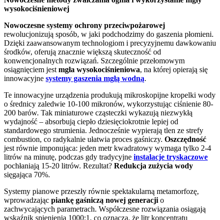
wysokociśnieniowej
Nowoczesne systemy ochrony przeciwpożarowej
rewolucjonizują sposób, w jaki podchodzimy do gaszenia płomieni.
Dzięki zaawansowanym technologiom i precyzyjnemu dawkowaniu
środków, oferują znacznie większą skuteczność od
konwencjonalnych rozwiązań. Szczególnie przełomowym
osiągnięciem jest
mgła wysokociśnieniowa
, na której opierają się
innowacyjne
systemy gaszenia mgłą wodną
.
Te innowacyjne urządzenia produkują mikroskopijne kropelki wody
o średnicy zaledwie 10-100 mikronów, wykorzystując ciśnienie 80-
200 barów. Tak miniaturowe cząsteczki wykazują niezwykłą
wydajność – absorbują ciepło dziesięciokrotnie lepiej od
standardowego strumienia. Jednocześnie wypierają tlen ze strefy
combustion, co radykalnie ułatwia proces gaśniczy.
Oszczędność
jest równie imponująca: jeden metr kwadratowy wymaga tylko 2-4
litrów na minutę, podczas gdy tradycyjne
instalacje tryskaczowe
pochłaniają 15-20 litrów. Rezultat?
Redukcja zużycia wody
sięgająca 70%.
Systemy pianowe przeszły równie spektakularną metamorfozę,
wprowadzając
piankę gaśniczą nowej generacji
o
zachwycających parametrach. Współczesne rozwiązania osiągają
wskaźnik spienienia 1000:1, co oznacza, że litr koncentratu