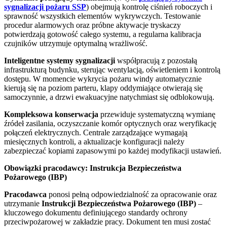
sygnalizacji pożaru SSP
) obejmują kontrolę ciśnień roboczych i
sprawność wszystkich elementów wykrywczych. Testowanie
procedur alarmowych oraz próbne aktywacje tryskaczy
potwierdzają gotowość całego systemu, a regularna kalibracja
czujników utrzymuje optymalną wrażliwość.
Inteligentne systemy sygnalizacji
współpracują z pozostałą
infrastrukturą budynku, sterując wentylacją, oświetleniem i kontrolą
dostępu. W momencie wykrycia pożaru windy automatycznie
kierują się na poziom parteru, klapy oddymiające otwierają się
samoczynnie, a drzwi ewakuacyjne natychmiast się odblokowują.
Kompleksowa konserwacja
przewiduje systematyczną wymianę
źródeł zasilania, oczyszczanie komór optycznych oraz weryfikację
połączeń elektrycznych. Centrale zarządzające wymagają
miesięcznych kontroli, a aktualizacje konfiguracji należy
zabezpieczać kopiami zapasowymi po każdej modyfikacji ustawień.
Obowiązki pracodawcy: Instrukcja Bezpieczeństwa
Pożarowego (IBP)
Pracodawca
ponosi pełną odpowiedzialność za opracowanie oraz
utrzymanie
Instrukcji Bezpieczeństwa Pożarowego (IBP)
–
kluczowego dokumentu definiującego standardy ochrony
przeciwpożarowej w zakładzie pracy. Dokument ten musi zostać