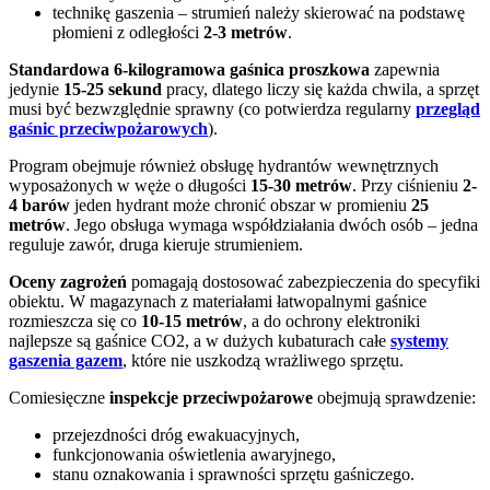
technikę gaszenia – strumień należy skierować na podstawę
płomieni z odległości
2-3 metrów
.
Standardowa 6-kilogramowa gaśnica proszkowa
zapewnia
jedynie
15-25 sekund
pracy, dlatego liczy się każda chwila, a sprzęt
musi być bezwzględnie sprawny (co potwierdza regularny
przegląd
gaśnic przeciwpożarowych
).
Program obejmuje również obsługę hydrantów wewnętrznych
wyposażonych w węże o długości
15-30 metrów
. Przy ciśnieniu
2-
4 barów
jeden hydrant może chronić obszar w promieniu
25
metrów
. Jego obsługa wymaga współdziałania dwóch osób – jedna
reguluje zawór, druga kieruje strumieniem.
Oceny zagrożeń
pomagają dostosować zabezpieczenia do specyfiki
obiektu. W magazynach z materiałami łatwopalnymi gaśnice
rozmieszcza się co
10-15 metrów
, a do ochrony elektroniki
najlepsze są gaśnice CO2, a w dużych kubaturach całe
systemy
gaszenia gazem
, które nie uszkodzą wrażliwego sprzętu.
Comiesięczne
inspekcje przeciwpożarowe
obejmują sprawdzenie:
przejezdności dróg ewakuacyjnych,
funkcjonowania oświetlenia awaryjnego,
stanu oznakowania i sprawności sprzętu gaśniczego.