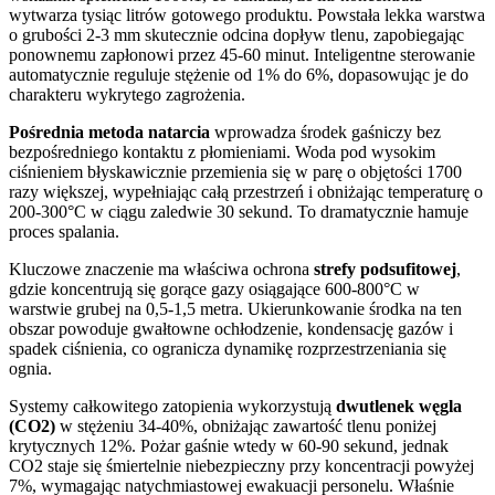
wytwarza tysiąc litrów gotowego produktu. Powstała lekka warstwa
o grubości 2-3 mm skutecznie odcina dopływ tlenu, zapobiegając
ponownemu zapłonowi przez 45-60 minut. Inteligentne sterowanie
automatycznie reguluje stężenie od 1% do 6%, dopasowując je do
charakteru wykrytego zagrożenia.
Pośrednia metoda natarcia
wprowadza środek gaśniczy bez
bezpośredniego kontaktu z płomieniami. Woda pod wysokim
ciśnieniem błyskawicznie przemienia się w parę o objętości 1700
razy większej, wypełniając całą przestrzeń i obniżając temperaturę o
200-300°C w ciągu zaledwie 30 sekund. To dramatycznie hamuje
proces spalania.
Kluczowe znaczenie ma właściwa ochrona
strefy podsufitowej
,
gdzie koncentrują się gorące gazy osiągające 600-800°C w
warstwie grubej na 0,5-1,5 metra. Ukierunkowanie środka na ten
obszar powoduje gwałtowne ochłodzenie, kondensację gazów i
spadek ciśnienia, co ogranicza dynamikę rozprzestrzeniania się
ognia.
Systemy całkowitego zatopienia wykorzystują
dwutlenek węgla
(CO2)
w stężeniu 34-40%, obniżając zawartość tlenu poniżej
krytycznych 12%. Pożar gaśnie wtedy w 60-90 sekund, jednak
CO2 staje się śmiertelnie niebezpieczny przy koncentracji powyżej
7%, wymagając natychmiastowej ewakuacji personelu. Właśnie