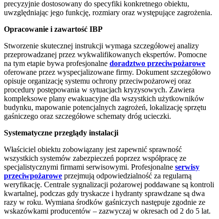
precyzyjnie dostosowany do specyfiki konkretnego obiektu,
uwzględniając jego funkcję, rozmiary oraz występujące zagrożenia.
Opracowanie i zawartość IBP
Stworzenie skutecznej instrukcji wymaga szczegółowej analizy
przeprowadzanej przez wykwalifikowanych ekspertów. Pomocne
na tym etapie bywa profesjonalne
doradztwo przeciwpożarowe
oferowane przez wyspecjalizowane firmy. Dokument szczegółowo
opisuje organizację systemu ochrony przeciwpożarowej oraz
procedury postępowania w sytuacjach kryzysowych. Zawiera
kompleksowe plany ewakuacyjne dla wszystkich użytkowników
budynku, mapowanie potencjalnych zagrożeń, lokalizację sprzętu
gaśniczego oraz szczegółowe schematy dróg ucieczki.
Systematyczne przeglądy instalacji
Właściciel obiektu zobowiązany jest zapewnić sprawność
wszystkich systemów zabezpieczeń poprzez współpracę ze
specjalistycznymi firmami serwisowymi. Profesjonalne
serwisy
przeciwpożarowe
przejmują odpowiedzialność za regularną
weryfikację. Centrale sygnalizacji pożarowej poddawane są kontroli
kwartalnej, podczas gdy tryskacze i hydranty sprawdzane są dwa
razy w roku. Wymiana środków gaśniczych następuje zgodnie ze
wskazówkami producentów – zazwyczaj w okresach od 2 do 5 lat.