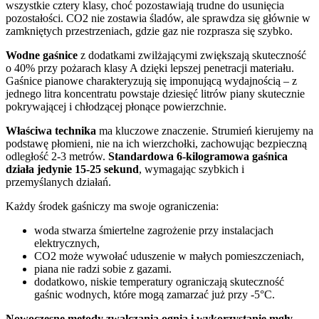
wszystkie cztery klasy, choć pozostawiają trudne do usunięcia
pozostałości. CO2 nie zostawia śladów, ale sprawdza się głównie w
zamkniętych przestrzeniach, gdzie gaz nie rozprasza się szybko.
Wodne gaśnice
z dodatkami zwilżającymi zwiększają skuteczność
o 40% przy pożarach klasy A dzięki lepszej penetracji materiału.
Gaśnice pianowe charakteryzują się imponującą wydajnością – z
jednego litra koncentratu powstaje dziesięć litrów piany skutecznie
pokrywającej i chłodzącej płonące powierzchnie.
Właściwa technika
ma kluczowe znaczenie. Strumień kierujemy na
podstawę płomieni, nie na ich wierzchołki, zachowując bezpieczną
odległość 2-3 metrów.
Standardowa 6-kilogramowa gaśnica
działa jedynie 15-25 sekund
, wymagając szybkich i
przemyślanych działań.
Każdy środek gaśniczy ma swoje ograniczenia:
woda stwarza śmiertelne zagrożenie przy instalacjach
elektrycznych,
CO2 może wywołać uduszenie w małych pomieszczeniach,
piana nie radzi sobie z gazami.
dodatkowo, niskie temperatury ograniczają skuteczność
gaśnic wodnych, które mogą zamarzać już przy -5°C.
Nowoczesne metody zwalczania ognia i wykorzystanie mgły