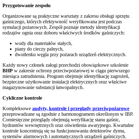
Przygotowanie zespołu
Organizowane są praktyczne warsztaty z zakresu obsługi sprzętu
gaśniczego, których efektywność weryfikowana jest podczas
symulacji pożarowych. Zespół poznaje metody identyfikacji
rodzajów ognia oraz doboru właściwych środków gaśniczych:
wody dla materiałów stałych,
piany do cieczy palnych,
dwutlenku węgla przy pożarach urządzeń elektrycznych.
Każdy nowy członek załogi przechodzi obowiązkowe szkolenie
BHP
w zakresie ochrony przeciwpożarowej w ciągu pierwszego
miesiąca zatrudnienia. Program obejmuje identyfikację zagrożeń,
bezpieczne użytkowanie instalacji elektrycznych oraz właściwe
magazynowanie substancji łatwopalnych.
Cykliczne kontrole
Kompleksowe
audyty, kontrole i przeglądy przeciwpożarowe
przeprowadzane są zgodnie z harmonogramem określonym w IBP.
Comiesięczne przeglądy obejmują weryfikację stanu gaśnic,
hydrantów wewnętrznych oraz oświetlenia awaryjnego. Kwartalne
kontrole koncentrują się na funkcjonowaniu detektorów dymu,
systemów alarmowych i automatycznych urządzeń gaśniczych.