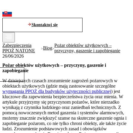
Skontaktuj się
Zabezpieczenia
Pożar obiektów użytkowych –
Blog
PPOŻ NATONE
przyczyny, gaszenie i zapobieganie
26/06/2026
Pożar obiektów użytkowych – przyczyny, gaszenie i
zapobieganie
W dzisiejszych czasach zrozumienie zagrożeń pożarowych w
obiektach użytkowych (gdzie mają zastosowanie szczególne
wymagania PPOŻ dla budynków użyteczności publicznej
) jest
kluczowe dla zapewnienia bezpieczeństwa życia oraz mienia. W
artykule przyjrzymy się przyczynom pożarów, które nierzadko
wynikają z czynnika ludzkiego oraz zaniedbań technicznych. Z
pomocą nowoczesnych metod gaszenia i systemów alarmowych,
możemy znacznie zwiększyć szanse na skuteczne gaszenie ognia i
zapobieganie pożarom, co nie tylko chroni obiekty, ale także życie
ludzi. Zrozumienie podstawowych zasad i obowiązków