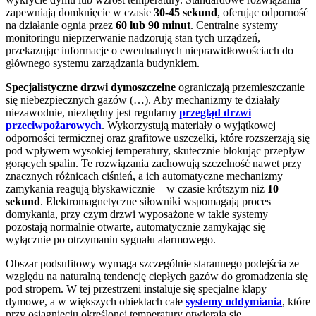
zapewniają domknięcie w czasie
30-45 sekund
, oferując odporność
na działanie ognia przez
60 lub 90 minut
. Centralne systemy
monitoringu nieprzerwanie nadzorują stan tych urządzeń,
przekazując informacje o ewentualnych nieprawidłowościach do
głównego systemu zarządzania budynkiem.
Specjalistyczne drzwi dymoszczelne
ograniczają przemieszczanie
się niebezpiecznych gazów (…). Aby mechanizmy te działały
niezawodnie, niezbędny jest regularny
przegląd drzwi
przeciwpożarowych
. Wykorzystują materiały o wyjątkowej
odporności termicznej oraz grafitowe uszczelki, które rozszerzają się
pod wpływem wysokiej temperatury, skutecznie blokując przepływ
gorących spalin. Te rozwiązania zachowują szczelność nawet przy
znacznych różnicach ciśnień, a ich automatyczne mechanizmy
zamykania reagują błyskawicznie – w czasie krótszym niż
10
sekund
. Elektromagnetyczne siłowniki wspomagają proces
domykania, przy czym drzwi wyposażone w takie systemy
pozostają normalnie otwarte, automatycznie zamykając się
wyłącznie po otrzymaniu sygnału alarmowego.
Obszar podsufitowy wymaga szczególnie starannego podejścia ze
względu na naturalną tendencję ciepłych gazów do gromadzenia się
pod stropem. W tej przestrzeni instaluje się specjalne klapy
dymowe, a w większych obiektach całe
systemy oddymiania
, które
przy osiągnięciu określonej temperatury otwierają się