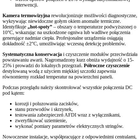
interwencji.
Kamera termowizyjna
rewolucjonizuje możliwości diagnostyczne,
wykrywając niewidoczne gołym okiem anomalie termiczne.
Identyfikuje
„hot-spoty”
– obszary o temperaturze podwyższonej o
10°C, wskazując na uszkodzone ogniwa lub wadliwe połączenia
generujące nadmiar ciepła. Profesjonalne urządzenia osiągają
dokładność ±2°C, umożliwiając wczesną detekcję problemów.
Systematyczna konserwacja
i czyszczenie modułów przeciwdziała
powstawaniu awarii. Nagromadzony kurz obniża wydajność o 15-
25% i prowadzi do lokalnych przegrzań.
Półroczne czyszczenie
destylowaną wodą z użyciem miękkiej szczotki zapewnia
równomierny rozkład temperatur na powierzchni paneli.
Podczas przeglądu należy skontrolować wszystkie połączenia DC
pod kątem:
korozji i poluzowania zacisków,
stanu przewodów i skrzynek,
testowania zabezpieczeń AFDI wraz z wyłącznikami,
zweryfikować uziemienie,
wykonać pomiary parametrów elektrycznych stringów.
Nowoczesne instalacje, współpracujące z odpowiednimi centralami,