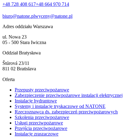
+48 728 408 617
+48 664 970 714
biuro@natone.pl
wyceny@natone.pl
Adres oddziału Warszawa
ul. Nowa 23
05 - 500 Stara Iwiczna
Oddział Bratysława
Štúrová 23/11
811 02 Bratislava
Oferta
Przepusty przeciwpożarowe
Zabezpieczenie przeciwpożarowe instalacji elektrycznej
Instalacje hydrantowe
Systemy i instalacje tryskaczowe od NATONE
Rzeczoznawca ds. zabezpieczeń przeciwpożarowych
Szkolenia przeciwpożarowe
Usługi przeciwpożarowe
Przejścia przeciwpożarowe
Instalacje zraszaczowe