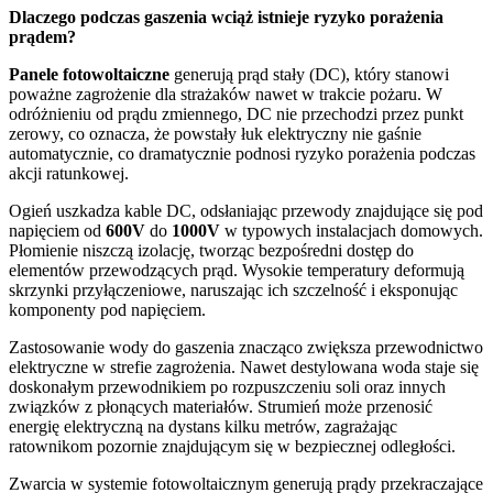
Dlaczego podczas gaszenia wciąż istnieje ryzyko porażenia
prądem?
Panele fotowoltaiczne
generują prąd stały (DC), który stanowi
poważne zagrożenie dla strażaków nawet w trakcie pożaru. W
odróżnieniu od prądu zmiennego, DC nie przechodzi przez punkt
zerowy, co oznacza, że powstały łuk elektryczny nie gaśnie
automatycznie, co dramatycznie podnosi ryzyko porażenia podczas
akcji ratunkowej.
Ogień uszkadza kable DC, odsłaniając przewody znajdujące się pod
napięciem od
600V
do
1000V
w typowych instalacjach domowych.
Płomienie niszczą izolację, tworząc bezpośredni dostęp do
elementów przewodzących prąd. Wysokie temperatury deformują
skrzynki przyłączeniowe, naruszając ich szczelność i eksponując
komponenty pod napięciem.
Zastosowanie wody do gaszenia znacząco zwiększa przewodnictwo
elektryczne w strefie zagrożenia. Nawet destylowana woda staje się
doskonałym przewodnikiem po rozpuszczeniu soli oraz innych
związków z płonących materiałów. Strumień może przenosić
energię elektryczną na dystans kilku metrów, zagrażając
ratownikom pozornie znajdującym się w bezpiecznej odległości.
Zwarcia w systemie fotowoltaicznym generują prądy przekraczające