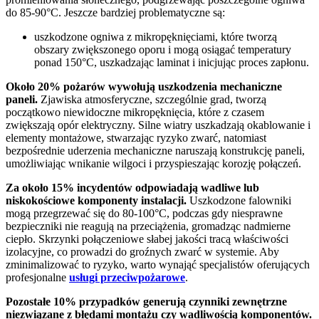
do 85-90°C. Jeszcze bardziej problematyczne są:
uszkodzone ogniwa z mikropęknięciami, które tworzą
obszary zwiększonego oporu i mogą osiągać temperatury
ponad 150°C, uszkadzając laminat i inicjując proces zapłonu.
Około 20% pożarów wywołują uszkodzenia mechaniczne
paneli.
Zjawiska atmosferyczne, szczególnie grad, tworzą
początkowo niewidoczne mikropęknięcia, które z czasem
zwiększają opór elektryczny. Silne wiatry uszkadzają okablowanie i
elementy montażowe, stwarzając ryzyko zwarć, natomiast
bezpośrednie uderzenia mechaniczne naruszają konstrukcję paneli,
umożliwiając wnikanie wilgoci i przyspieszając korozję połączeń.
Za około 15% incydentów odpowiadają wadliwe lub
niskokościowe komponenty instalacji.
Uszkodzone falowniki
mogą przegrzewać się do 80-100°C, podczas gdy niesprawne
bezpieczniki nie reagują na przeciążenia, gromadząc nadmierne
ciepło. Skrzynki połączeniowe słabej jakości tracą właściwości
izolacyjne, co prowadzi do groźnych zwarć w systemie. Aby
zminimalizować to ryzyko, warto wynająć specjalistów oferujących
profesjonalne
usługi przeciwpożarowe
.
Pozostałe 10% przypadków generują czynniki zewnętrzne
niezwiązane z błędami montażu czy wadliwością komponentów.