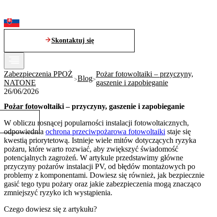
Skontaktuj się
Zabezpieczenia PPOŻ
Pożar fotowoltaiki – przyczyny,
Blog
NATONE
gaszenie i zapobieganie
26/06/2026
Pożar fotowoltaiki – przyczyny, gaszenie i zapobieganie
W obliczu rosnącej popularności instalacji fotowoltaicznych,
odpowiednia
ochrona przeciwpożarowa fotowoltaiki
staje się
kwestią priorytetową. Istnieje wiele mitów dotyczących ryzyka
pożaru, które warto rozwiać, aby zwiększyć świadomość
potencjalnych zagrożeń. W artykule przedstawimy główne
przyczyny pożarów instalacji PV, od błędów montażowych po
problemy z komponentami. Dowiesz się również, jak bezpiecznie
gasić tego typu pożary oraz jakie zabezpieczenia mogą znacząco
zmniejszyć ryzyko ich wystąpienia.
Czego dowiesz się z artykułu?