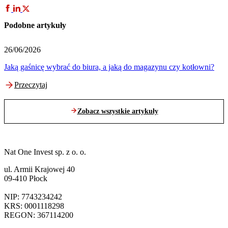
Podobne artykuły
26/06/2026
2
Jaką gaśnicę wybrać do biura, a jaką do magazynu czy kotłowni?
I
Przeczytaj
Zobacz wszystkie artykuły
Nat One Invest sp. z o. o.
ul. Armii Krajowej 40
09-410 Płock
NIP: 7743234242
KRS: 0001118298
REGON: 367114200