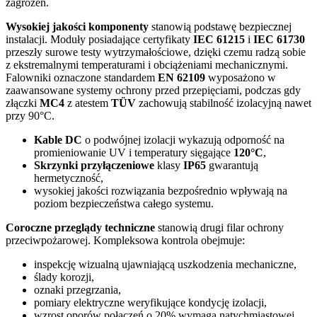
zagrożeń.
Wysokiej jakości komponenty
stanowią podstawę bezpiecznej
instalacji. Moduły posiadające certyfikaty
IEC 61215
i
IEC 61730
przeszły surowe testy wytrzymałościowe, dzięki czemu radzą sobie
z ekstremalnymi temperaturami i obciążeniami mechanicznymi.
Falowniki oznaczone standardem
EN 62109
wyposażono w
zaawansowane systemy ochrony przed przepięciami, podczas gdy
złączki
MC4
z atestem
TÜV
zachowują stabilność izolacyjną nawet
przy 90°C.
Kable DC
o podwójnej izolacji wykazują odporność na
promieniowanie UV i temperatury sięgające
120°C
,
Skrzynki przyłączeniowe
klasy
IP65
gwarantują
hermetyczność,
wysokiej jakości rozwiązania bezpośrednio wpływają na
poziom bezpieczeństwa całego systemu.
Coroczne przeglądy techniczne
stanowią drugi filar ochrony
przeciwpożarowej. Kompleksowa kontrola obejmuje:
inspekcję wizualną ujawniającą uszkodzenia mechaniczne,
ślady korozji,
oznaki przegrzania,
pomiary elektryczne weryfikujące kondycję izolacji,
wzrost oporów połączeń o 20% wymaga natychmiastowej