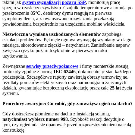
takimi jak
system sygnalizacji pożaru SSP
, monitorują pracę
sprzętu w czasie rzeczywistym. Czujniki temperaturowe alarmują po
przekroczeniu
85°C
, detektory dymu reagują na pierwsze
symptomy tlenia, a zaawansowane rozwiązania przekazują
powiadomienia bezpośrednio na urządzenia mobilne właściciela.
Niezwłoczna wymiana uszkodzonych elementów
zapobiega
eskalacji problemów. Pęknięte ogniwa wymagają wymiany w ciągu
miesiąca, skorodowane złączki – natychmiast. Zaniedbanie napraw
zwiększa ryzyko pożaru trzykrotnie w pierwszym roku
użytkowania.
Zewnętrzne
serwisy przeciwpożarowe
i firmy monterskie stosują
protokoły zgodne z normą
IEC 62446
, dokumentując stan każdego
podzespołu. Szczegółowe raporty zawierają obrazy termowizyjne,
rezultaty pomiarów elektrycznych oraz harmonogram zalecanych
działań, gwarantując bezpieczną eksploatację przez całe
25 lat
życia
systemu.
Procedury awaryjne: Co robić, gdy zauważysz ogień na dachu?
Gdy dostrzeżesz płomienie na dachu z instalacją solarną,
natychmiast wybierz numer 998
. Szybkość reakcji decyduje o
tym, czy ogień uda się opanować przed rozprzestrzenieniem na całą
konstrukcję.