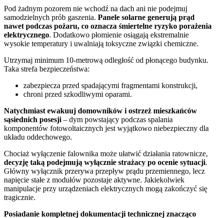
Pod żadnym pozorem nie wchodź na dach ani nie podejmuj
samodzielnych prób gaszenia.
Panele solarne generują prąd
nawet podczas pożaru, co oznacza śmiertelne ryzyko porażenia
elektrycznego
. Dodatkowo płomienie osiągają ekstremalnie
wysokie temperatury i uwalniają toksyczne związki chemiczne.
Utrzymaj minimum 10-metrową odległość od płonącego budynku.
Taka strefa bezpieczeństwa:
zabezpiecza przed spadającymi fragmentami konstrukcji,
chroni przed szkodliwymi oparami.
Natychmiast ewakuuj domowników i ostrzeż mieszkańców
sąsiednich posesji
– dym powstający podczas spalania
komponentów fotowoltaicznych jest wyjątkowo niebezpieczny dla
układu oddechowego.
Chociaż wyłączenie falownika może ułatwić działania ratownicze,
decyzję taką podejmują wyłącznie strażacy po ocenie sytuacji
.
Główny wyłącznik przerywa przepływ prądu przemiennego, lecz
napięcie stałe z modułów pozostaje aktywne. Jakiekolwiek
manipulacje przy urządzeniach elektrycznych mogą zakończyć się
tragicznie.
Posiadanie kompletnej dokumentacji technicznej znacząco