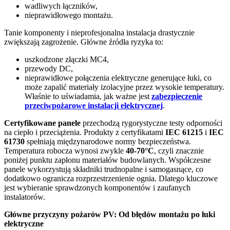
wadliwych łączników,
nieprawidłowego montażu.
Tanie komponenty i nieprofesjonalna instalacja drastycznie
zwiększają zagrożenie. Główne źródła ryzyka to:
uszkodzone złączki MC4,
przewody DC,
nieprawidłowe połączenia elektryczne generujące łuki, co
może zapalić materiały izolacyjne przez wysokie temperatury.
Właśnie to uświadamia, jak ważne jest
zabezpieczenie
przeciwpożarowe instalacji elektrycznej
.
Certyfikowane panele
przechodzą rygorystyczne testy odporności
na ciepło i przeciążenia. Produkty z certyfikatami
IEC 61215
i
IEC
61730
spełniają międzynarodowe normy bezpieczeństwa.
Temperatura robocza wynosi zwykle
40-70°C
, czyli znacznie
poniżej punktu zapłonu materiałów budowlanych. Współczesne
panele wykorzystują składniki trudnopalne i samogasnące, co
dodatkowo ogranicza rozprzestrzenienie ognia. Dlatego kluczowe
jest wybieranie sprawdzonych komponentów i zaufanych
instalatorów.
Główne przyczyny pożarów PV: Od błędów montażu po łuki
elektryczne