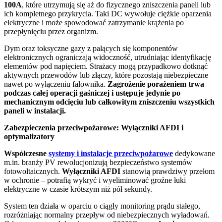
100A
, które utrzymują się aż do fizycznego zniszczenia paneli lub
ich kompletnego przykrycia. Taki DC wywołuje ciężkie oparzenia
elektryczne i może spowodować zatrzymanie krążenia po
przepłynięciu przez organizm.
Dym oraz toksyczne gazy z palących się komponentów
elektronicznych ograniczają widoczność, utrudniając identyfikację
elementów pod napięciem. Strażacy mogą przypadkowo dotknąć
aktywnych przewodów lub złączy, które pozostają niebezpieczne
nawet po wyłączeniu falownika.
Zagrożenie porażeniem trwa
podczas całej operacji gaśniczej i ustępuje jedynie po
mechanicznym odcięciu lub całkowitym zniszczeniu wszystkich
paneli w instalacji.
Zabezpieczenia przeciwpożarowe: Wyłączniki AFDI i
optymalizatory
Współczesne
systemy i instalacje przeciwpożarowe
dedykowane
m.in. branży PV rewolucjonizują bezpieczeństwo systemów
fotowoltaicznych.
Wyłączniki AFDI
stanowią prawdziwy przełom
w ochronie – potrafią wykryć i wyeliminować groźne łuki
elektryczne w czasie krótszym niż pół sekundy.
System ten działa w oparciu o ciągły monitoring prądu stałego,
rozróżniając normalny przepływ od niebezpiecznych wyładowań.