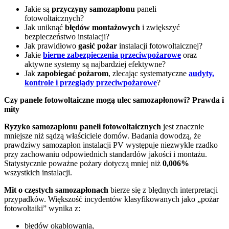
Jakie są
przyczyny samozapłonu
paneli
fotowoltaicznych?
Jak uniknąć
błędów montażowych
i zwiększyć
bezpieczeństwo instalacji?
Jak prawidłowo
gasić pożar
instalacji fotowoltaicznej?
Jakie
bierne zabezpieczenia przeciwpożarowe
oraz
aktywne systemy są najbardziej efektywne?
Jak
zapobiegać pożarom
, zlecając systematyczne
audyty,
kontrole i przeglądy przeciwpożarowe
?
Czy panele fotowoltaiczne mogą ulec samozapłonowi? Prawda i
mity
Ryzyko samozapłonu paneli fotowoltaicznych
jest znacznie
mniejsze niż sądzą właściciele domów. Badania dowodzą, że
prawdziwy samozapłon instalacji PV występuje niezwykle rzadko
przy zachowaniu odpowiednich standardów jakości i montażu.
Statystycznie poważne pożary dotyczą mniej niż
0,006%
wszystkich instalacji.
Mit o częstych samozapłonach
bierze się z błędnych interpretacji
przypadków. Większość incydentów klasyfikowanych jako „pożar
fotowoltaiki” wynika z:
błędów okablowania,