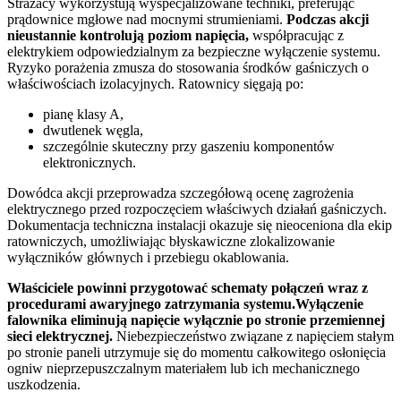
Strażacy wykorzystują wyspecjalizowane techniki, preferując
prądownice mgłowe nad mocnymi strumieniami.
Podczas akcji
nieustannie kontrolują poziom napięcia,
współpracując z
elektrykiem odpowiedzialnym za bezpieczne wyłączenie systemu.
Ryzyko porażenia zmusza do stosowania środków gaśniczych o
właściwościach izolacyjnych. Ratownicy sięgają po:
pianę klasy A,
dwutlenek węgla,
szczególnie skuteczny przy gaszeniu komponentów
elektronicznych.
Dowódca akcji przeprowadza szczegółową ocenę zagrożenia
elektrycznego przed rozpoczęciem właściwych działań gaśniczych.
Dokumentacja techniczna instalacji okazuje się nieoceniona dla ekip
ratowniczych, umożliwiając błyskawiczne zlokalizowanie
wyłączników głównych i przebiegu okablowania.
Właściciele powinni przygotować schematy połączeń wraz z
procedurami awaryjnego zatrzymania systemu.Wyłączenie
falownika eliminują napięcie wyłącznie po stronie przemiennej
sieci elektrycznej.
Niebezpieczeństwo związane z napięciem stałym
po stronie paneli utrzymuje się do momentu całkowitego osłonięcia
ogniw nieprzepuszczalnym materiałem lub ich mechanicznego
uszkodzenia.