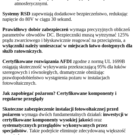
atmosferycznymi.
Systemy RSD
zapewniają dodatkowe bezpieczeństwo, redukując
napięcie do 80V w ciągu 30 sekund.
Prawidłowy dobór zabezpieczeń
wymaga precyzyjnych obliczeń
parametrów obwodów DC. Bezpieczniki muszą wytrzymać 125%
prądu zwarciowego i błyskawicznie reagować na przeciążenia, a
wyłączniki należy umieszczać w miejscach łatwo dostępnych dla
służb ratowniczych
.
Certyfikowane rozwiązania AFDI
zgodne z normą UL 1699B
osiągają skuteczność wykrywania przekraczającą 95% dla łuków
szeregowych i równoległych, dramatycznie obniżając
prawdopodobieństwo wystąpienia pożaru w instalacjach
fotowoltaicznych.
Jak zapobiegać pożarom? Certyfikowane komponenty i
regularne przeglądy
Skuteczne zabezpieczenie instalacji fotowoltaicznej przed
pożarem
wymaga dwóch fundamentalnych działań:
inwestycji w
certyfikowane komponenty wysokiej jakości
oraz
systematycznych przeglądów wykonywanych przez
specjalistów
. Takie podejście eliminuje zdecydowaną większość