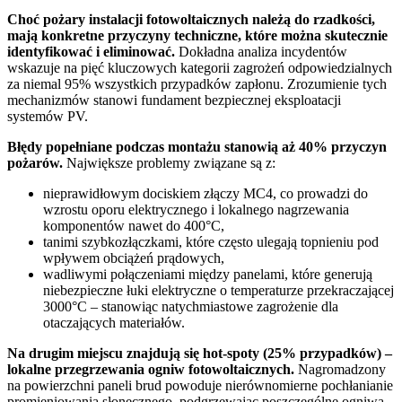
Choć pożary instalacji fotowoltaicznych należą do rzadkości,
mają konkretne przyczyny techniczne, które można skutecznie
identyfikować i eliminować.
Dokładna analiza incydentów
wskazuje na pięć kluczowych kategorii zagrożeń odpowiedzialnych
za niemal 95% wszystkich przypadków zapłonu. Zrozumienie tych
mechanizmów stanowi fundament bezpiecznej eksploatacji
systemów PV.
Błędy popełniane podczas montażu stanowią aż 40% przyczyn
pożarów.
Największe problemy związane są z:
nieprawidłowym dociskiem złączy MC4, co prowadzi do
wzrostu oporu elektrycznego i lokalnego nagrzewania
komponentów nawet do 400°C,
tanimi szybkozłączkami, które często ulegają topnieniu pod
wpływem obciążeń prądowych,
wadliwymi połączeniami między panelami, które generują
niebezpieczne łuki elektryczne o temperaturze przekraczającej
3000°C – stanowiąc natychmiastowe zagrożenie dla
otaczających materiałów.
Na drugim miejscu znajdują się hot-spoty (25% przypadków) –
lokalne przegrzewania ogniw fotowoltaicznych.
Nagromadzony
na powierzchni paneli brud powoduje nierównomierne pochłanianie
promieniowania słonecznego, podgrzewając poszczególne ogniwa