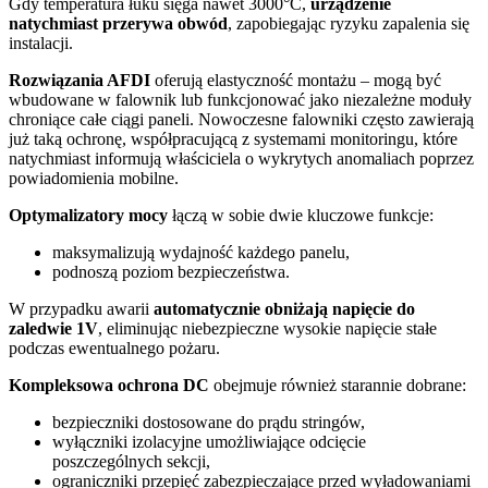
Gdy temperatura łuku sięga nawet 3000°C,
urządzenie
natychmiast przerywa obwód
, zapobiegając ryzyku zapalenia się
instalacji.
Rozwiązania AFDI
oferują elastyczność montażu – mogą być
wbudowane w falownik lub funkcjonować jako niezależne moduły
chroniące całe ciągi paneli. Nowoczesne falowniki często zawierają
już taką ochronę, współpracującą z systemami monitoringu, które
natychmiast informują właściciela o wykrytych anomaliach poprzez
powiadomienia mobilne.
Optymalizatory mocy
łączą w sobie dwie kluczowe funkcje:
maksymalizują wydajność każdego panelu,
podnoszą poziom bezpieczeństwa.
W przypadku awarii
automatycznie obniżają napięcie do
zaledwie 1V
, eliminując niebezpieczne wysokie napięcie stałe
podczas ewentualnego pożaru.
Kompleksowa ochrona DC
obejmuje również starannie dobrane:
bezpieczniki dostosowane do prądu stringów,
wyłączniki izolacyjne umożliwiające odcięcie
poszczególnych sekcji,
ograniczniki przepięć zabezpieczające przed wyładowaniami