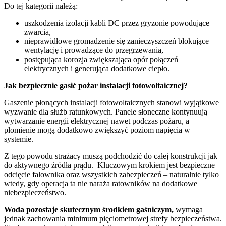
Do tej kategorii należą:
uszkodzenia izolacji kabli DC przez gryzonie powodujące
zwarcia,
nieprawidłowe gromadzenie się zanieczyszczeń blokujące
wentylację i prowadzące do przegrzewania,
postępująca korozja zwiększająca opór połączeń
elektrycznych i generująca dodatkowe ciepło.
Jak bezpiecznie gasić pożar instalacji fotowoltaicznej?
Gaszenie płonących instalacji fotowoltaicznych stanowi wyjątkowe
wyzwanie dla służb ratunkowych. Panele słoneczne kontynuują
wytwarzanie energii elektrycznej nawet podczas pożaru, a
płomienie mogą dodatkowo zwiększyć poziom napięcia w
systemie.
Z tego powodu strażacy muszą podchodzić do całej konstrukcji jak
do aktywnego źródła prądu. Kluczowym krokiem jest bezpieczne
odcięcie falownika oraz wszystkich zabezpieczeń – naturalnie tylko
wtedy, gdy operacja ta nie naraża ratowników na dodatkowe
niebezpieczeństwo.
Woda pozostaje skutecznym środkiem gaśniczym,
wymaga
jednak zachowania minimum pięciometrowej strefy bezpieczeństwa.