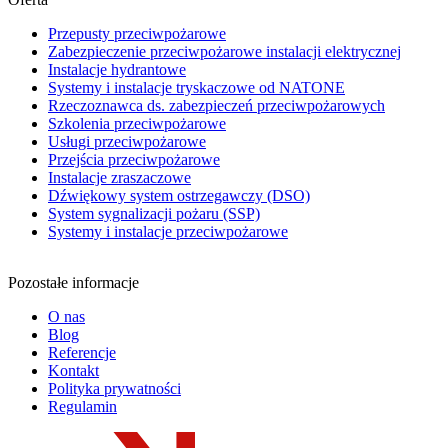
Przepusty przeciwpożarowe
Zabezpieczenie przeciwpożarowe instalacji elektrycznej
Instalacje hydrantowe
Systemy i instalacje tryskaczowe od NATONE
Rzeczoznawca ds. zabezpieczeń przeciwpożarowych
Szkolenia przeciwpożarowe
Usługi przeciwpożarowe
Przejścia przeciwpożarowe
Instalacje zraszaczowe
Dźwiękowy system ostrzegawczy (DSO)
System sygnalizacji pożaru (SSP)
Systemy i instalacje przeciwpożarowe
Pozostałe informacje
O nas
Blog
Referencje
Kontakt
Polityka prywatności
Regulamin