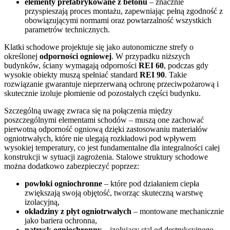
elementy prefabrykowane z betonu
– znacznie
przyspieszają proces montażu, zapewniając pełną zgodność z
obowiązującymi normami oraz powtarzalność wszystkich
parametrów technicznych.
Klatki schodowe projektuje się jako autonomiczne strefy o
określonej
odporności ogniowej
. W przypadku niższych
budynków, ściany wymagają odporności
REI 60
, podczas gdy
wysokie obiekty muszą spełniać standard
REI 90
. Takie
rozwiązanie gwarantuje nieprzerwaną ochronę przeciwpożarową i
skutecznie izoluje płomienie od pozostałych części budynku.
Szczególną uwagę zwraca się na połączenia między
poszczególnymi elementami schodów – muszą one zachować
pierwotną odporność ogniową dzięki zastosowaniu materiałów
ogniotrwałych, które nie ulegają rozkładowi pod wpływem
wysokiej temperatury, co jest fundamentalne dla integralności całej
konstrukcji w sytuacji zagrożenia. Stalowe struktury schodowe
można dodatkowo zabezpieczyć poprzez:
powłoki ogniochronne
– które pod działaniem ciepła
zwiększają swoją objętość, tworząc skuteczną warstwę
izolacyjną,
okładziny z płyt ogniotrwałych
– montowane mechanicznie
jako bariera ochronna,
natrysk ogniochronny
– izolujący stal od destrukcyjnego