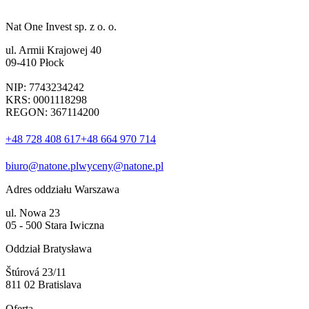
Nat One Invest sp. z o. o.
ul. Armii Krajowej 40
09-410 Płock
NIP: 7743234242
KRS: 0001118298
REGON: 367114200
+48 728 408 617
+48 664 970 714
biuro@natone.pl
wyceny@natone.pl
Adres oddziału Warszawa
ul. Nowa 23
05 - 500 Stara Iwiczna
Oddział Bratysława
Štúrová 23/11
811 02 Bratislava
Oferta