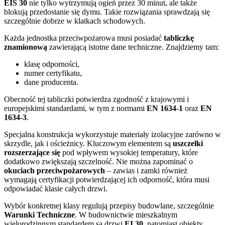
EIS 30
nie tylko wytrzymują ogień przez 30 minut, ale także
blokują przedostanie się dymu. Takie rozwiązania sprawdzają się
szczególnie dobrze w klatkach schodowych.
Każda jednostka przeciwpożarowa musi posiadać
tabliczkę
znamionową
zawierającą istotne dane techniczne. Znajdziemy tam:
klasę odporności,
numer certyfikatu,
dane producenta.
Obecność tej tabliczki potwierdza zgodność z krajowymi i
europejskimi standardami, w tym z normami
EN 1634-1
oraz
EN
1634-3
.
Specjalna konstrukcja wykorzystuje materiały izolacyjne zarówno w
skrzydle, jak i ościeżnicy. Kluczowym elementem są
uszczelki
rozszerzające się
pod wpływem wysokiej temperatury, które
dodatkowo zwiększają szczelność. Nie można zapominać o
okuciach przeciwpożarowych
– zawias i zamki również
wymagają certyfikacji potwierdzającej ich odporność, która musi
odpowiadać klasie całych drzwi.
Wybór konkretnej klasy regulują przepisy budowlane, szczególnie
Warunki Techniczne
. W budownictwie mieszkalnym
wielorodzinnym standardem są drzwi
EI 30
, natomiast obiekty