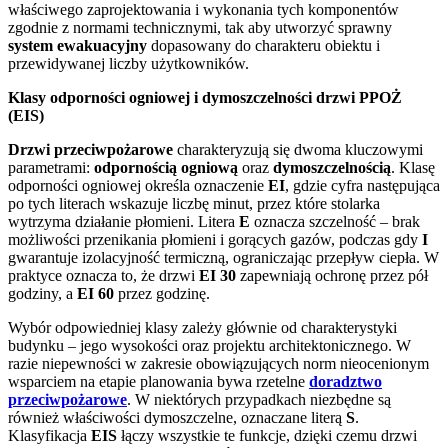
właściwego zaprojektowania i wykonania tych komponentów
zgodnie z normami technicznymi, tak aby utworzyć sprawny
system ewakuacyjny
dopasowany do charakteru obiektu i
przewidywanej liczby użytkowników.
Klasy odporności ogniowej i dymoszczelności drzwi PPOŻ
(EIS)
Drzwi przeciwpożarowe
charakteryzują się dwoma kluczowymi
parametrami:
odpornością ogniową
oraz
dymoszczelnością
. Klasę
odporności ogniowej określa oznaczenie
EI
, gdzie cyfra następująca
po tych literach wskazuje liczbę minut, przez które stolarka
wytrzyma działanie płomieni. Litera
E
oznacza szczelność – brak
możliwości przenikania płomieni i gorących gazów, podczas gdy
I
gwarantuje izolacyjność termiczną, ograniczając przepływ ciepła. W
praktyce oznacza to, że drzwi
EI 30
zapewniają ochronę przez pół
godziny, a
EI 60
przez godzinę.
Wybór odpowiedniej klasy zależy głównie od charakterystyki
budynku – jego wysokości oraz projektu architektonicznego. W
razie niepewności w zakresie obowiązujących norm nieocenionym
wsparciem na etapie planowania bywa rzetelne
doradztwo
przeciwpożarowe
. W niektórych przypadkach niezbędne są
również właściwości dymoszczelne, oznaczane literą
S
.
Klasyfikacja
EIS
łączy wszystkie te funkcje, dzięki czemu drzwi