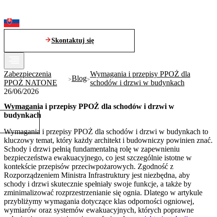
Skontaktuj się
Zabezpieczenia
Wymagania i przepisy PPOŻ dla
Blog
PPOŻ NATONE
schodów i drzwi w budynkach
26/06/2026
Wymagania i przepisy PPOŻ dla schodów i drzwi w
budynkach
Wymagania i przepisy PPOŻ dla schodów i drzwi w budynkach to
kluczowy temat, który każdy architekt i budowniczy powinien znać.
Schody i drzwi pełnią fundamentalną rolę w zapewnieniu
bezpieczeństwa ewakuacyjnego, co jest szczególnie istotne w
kontekście przepisów przeciwpożarowych. Zgodność z
Rozporządzeniem Ministra Infrastruktury jest niezbędna, aby
schody i drzwi skutecznie spełniały swoje funkcje, a także by
zminimalizować rozprzestrzenianie się ognia. Dlatego w artykule
przybliżymy wymagania dotyczące klas odporności ogniowej,
wymiarów oraz systemów ewakuacyjnych, których poprawne