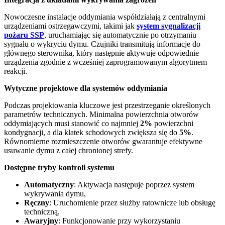
Nowoczesne instalacje oddymiania współdziałają z centralnymi
urządzeniami ostrzegawczymi, takimi jak
system sygnalizacji
pożaru SSP
, uruchamiając się automatycznie po otrzymaniu
sygnału o wykryciu dymu. Czujniki transmitują informacje do
głównego sterownika, który następnie aktywuje odpowiednie
urządzenia zgodnie z wcześniej zaprogramowanym algorytmem
reakcji.
Wytyczne projektowe dla systemów oddymiania
Podczas projektowania kluczowe jest przestrzeganie określonych
parametrów technicznych. Minimalna powierzchnia otworów
oddymiających musi stanowić co najmniej
2%
powierzchni
kondygnacji, a dla klatek schodowych zwiększa się do
5%
.
Równomierne rozmieszczenie otworów gwarantuje efektywne
usuwanie dymu z całej chronionej strefy.
Dostępne tryby kontroli systemu
Automatyczny
: Aktywacja następuje poprzez system
wykrywania dymu,
Ręczny
: Uruchomienie przez służby ratownicze lub obsługę
techniczną,
Awaryjny
: Funkcjonowanie przy wykorzystaniu