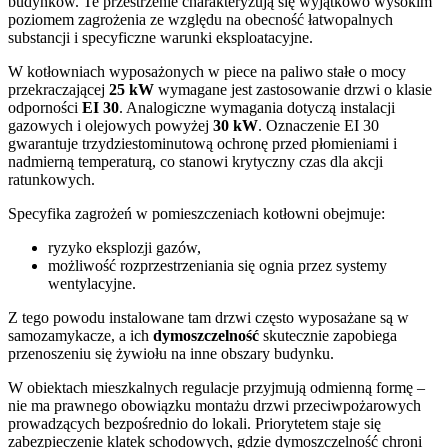
budynków. Te przestrzenie charakteryzują się wyjątkowo wysokim
poziomem zagrożenia ze względu na obecność łatwopalnych
substancji i specyficzne warunki eksploatacyjne.
W kotłowniach wyposażonych w piece na paliwo stałe o mocy
przekraczającej
25 kW
wymagane jest zastosowanie drzwi o klasie
odporności
EI 30
. Analogiczne wymagania dotyczą instalacji
gazowych i olejowych powyżej
30 kW
. Oznaczenie EI 30
gwarantuje trzydziestominutową ochronę przed płomieniami i
nadmierną temperaturą, co stanowi krytyczny czas dla akcji
ratunkowych.
Specyfika zagrożeń w pomieszczeniach kotłowni obejmuje:
ryzyko eksplozji gazów,
możliwość rozprzestrzeniania się ognia przez systemy
wentylacyjne.
Z tego powodu instalowane tam drzwi często wyposażane są w
samozamykacze, a ich
dymoszczelność
skutecznie zapobiega
przenoszeniu się żywiołu na inne obszary budynku.
W obiektach mieszkalnych regulacje przyjmują odmienną formę –
nie ma prawnego obowiązku montażu drzwi przeciwpożarowych
prowadzących bezpośrednio do lokali. Priorytetem staje się
zabezpieczenie klatek schodowych, gdzie dymoszczelność chroni