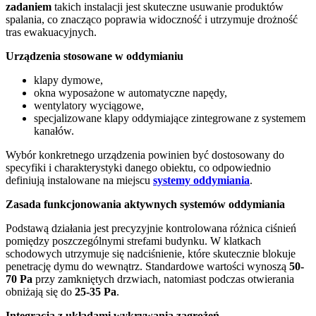
zadaniem
takich instalacji jest skuteczne usuwanie produktów
spalania, co znacząco poprawia widoczność i utrzymuje drożność
tras ewakuacyjnych.
Urządzenia stosowane w oddymianiu
klapy dymowe,
okna wyposażone w automatyczne napędy,
wentylatory wyciągowe,
specjalizowane klapy oddymiające zintegrowane z systemem
kanałów.
Wybór konkretnego urządzenia powinien być dostosowany do
specyfiki i charakterystyki danego obiektu, co odpowiednio
definiują instalowane na miejscu
systemy oddymiania
.
Zasada funkcjonowania aktywnych systemów oddymiania
Podstawą działania jest precyzyjnie kontrolowana różnica ciśnień
pomiędzy poszczególnymi strefami budynku. W klatkach
schodowych utrzymuje się nadciśnienie, które skutecznie blokuje
penetrację dymu do wewnątrz. Standardowe wartości wynoszą
50-
70 Pa
przy zamkniętych drzwiach, natomiast podczas otwierania
obniżają się do
25-35 Pa
.
Integracja z układami wykrywania zagrożeń