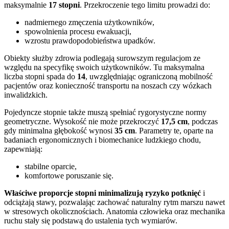
maksymalnie
17 stopni
. Przekroczenie tego limitu prowadzi do:
nadmiernego zmęczenia użytkowników,
spowolnienia procesu ewakuacji,
wzrostu prawdopodobieństwa upadków.
Obiekty służby zdrowia podlegają surowszym regulacjom ze
względu na specyfikę swoich użytkowników. Tu maksymalna
liczba stopni spada do
14
, uwzględniając ograniczoną mobilność
pacjentów oraz konieczność transportu na noszach czy wózkach
inwalidzkich.
Pojedyncze stopnie także muszą spełniać rygorystyczne normy
geometryczne. Wysokość nie może przekroczyć
17,5 cm
, podczas
gdy minimalna głębokość wynosi
35 cm
. Parametry te, oparte na
badaniach ergonomicznych i biomechanice ludzkiego chodu,
zapewniają:
stabilne oparcie,
komfortowe poruszanie się.
Właściwe proporcje stopni minimalizują ryzyko potknięć
i
odciążają stawy, pozwalając zachować naturalny rytm marszu nawet
w stresowych okolicznościach. Anatomia człowieka oraz mechanika
ruchu stały się podstawą do ustalenia tych wymiarów.