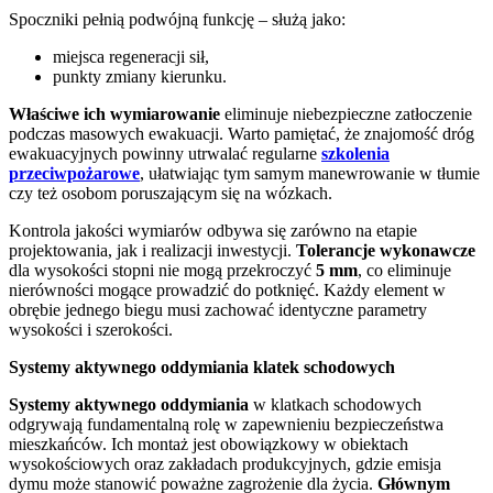
Spoczniki pełnią podwójną funkcję – służą jako:
miejsca regeneracji sił,
punkty zmiany kierunku.
Właściwe ich wymiarowanie
eliminuje niebezpieczne zatłoczenie
podczas masowych ewakuacji. Warto pamiętać, że znajomość dróg
ewakuacyjnych powinny utrwalać regularne
szkolenia
przeciwpożarowe
, ułatwiając tym samym manewrowanie w tłumie
czy też osobom poruszającym się na wózkach.
Kontrola jakości wymiarów odbywa się zarówno na etapie
projektowania, jak i realizacji inwestycji.
Tolerancje wykonawcze
dla wysokości stopni nie mogą przekroczyć
5 mm
, co eliminuje
nierówności mogące prowadzić do potknięć. Każdy element w
obrębie jednego biegu musi zachować identyczne parametry
wysokości i szerokości.
Systemy aktywnego oddymiania klatek schodowych
Systemy aktywnego oddymiania
w klatkach schodowych
odgrywają fundamentalną rolę w zapewnieniu bezpieczeństwa
mieszkańców. Ich montaż jest obowiązkowy w obiektach
wysokościowych oraz zakładach produkcyjnych, gdzie emisja
dymu może stanowić poważne zagrożenie dla życia.
Głównym