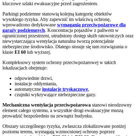
kluczowe szlaki ewakuacyjne przed zagrożeniem.
Parkingi podziemne stanowią kolejną kategorię obiektów
wysokiego ryzyka. Aby zapewnić im właściwą ochronę,
wprowadzono dedykowane
wymagania przeciwpożarowe dla
garaży podziemnych
. Koncentracja pojazdów z paliwem w
ograniczonej przestrzeni, utrudniony dostęp służb ratowniczych oraz
niewystarczająca wentylacja naturalna tworzą potencjalnie
niebezpieczne środowisko. Dlatego stosuje się tam rozwiązania o
klasie
EI 60
lub wyższej.
Kompleksowy system ochrony przeciwpożarowej w takich
lokalizacjach obejmuje:
odpowiednie drzwi,
instalacje oddymiania,
automatyczne
instalacje tryskaczowe
,
czujniki wykrywające niebezpieczne gazy.
Mechaniczna wentylacja przeciwpożarowa
stanowi nieodzowny
element całego systemu, a wszystkie drogi ewakuacyjne muszą
prowadzić bezpośrednio na zewnątrz budynku.
Obszary szczególnego ryzyka, zwłaszcza zlokalizowane poniżej
poziomu terenu, wymagają wzmocnionej ochrony poprzez