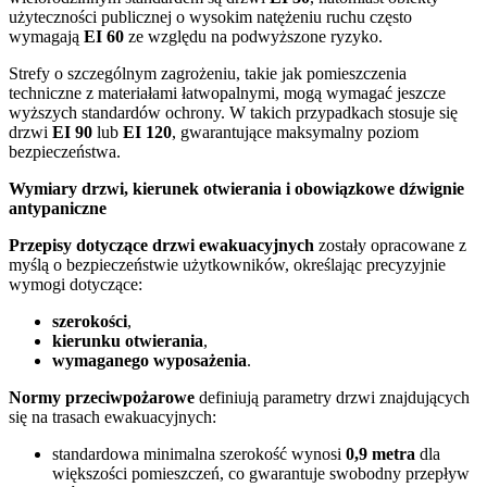
użyteczności publicznej o wysokim natężeniu ruchu często
wymagają
EI 60
ze względu na podwyższone ryzyko.
Strefy o szczególnym zagrożeniu, takie jak pomieszczenia
techniczne z materiałami łatwopalnymi, mogą wymagać jeszcze
wyższych standardów ochrony. W takich przypadkach stosuje się
drzwi
EI 90
lub
EI 120
, gwarantujące maksymalny poziom
bezpieczeństwa.
Wymiary drzwi, kierunek otwierania i obowiązkowe dźwignie
antypaniczne
Przepisy dotyczące drzwi ewakuacyjnych
zostały opracowane z
myślą o bezpieczeństwie użytkowników, określając precyzyjnie
wymogi dotyczące:
szerokości
,
kierunku otwierania
,
wymaganego wyposażenia
.
Normy przeciwpożarowe
definiują parametry drzwi znajdujących
się na trasach ewakuacyjnych:
standardowa minimalna szerokość wynosi
0,9 metra
dla
większości pomieszczeń, co gwarantuje swobodny przepływ