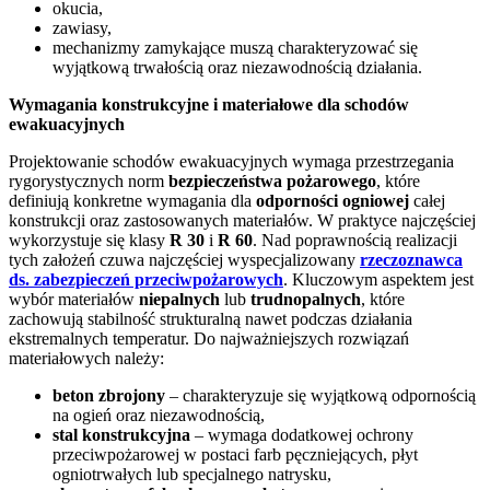
okucia,
zawiasy,
mechanizmy zamykające muszą charakteryzować się
wyjątkową trwałością oraz niezawodnością działania.
Wymagania konstrukcyjne i materiałowe dla schodów
ewakuacyjnych
Projektowanie schodów ewakuacyjnych wymaga przestrzegania
rygorystycznych norm
bezpieczeństwa pożarowego
, które
definiują konkretne wymagania dla
odporności ogniowej
całej
konstrukcji oraz zastosowanych materiałów. W praktyce najczęściej
wykorzystuje się klasy
R 30
i
R 60
. Nad poprawnością realizacji
tych założeń czuwa najczęściej wyspecjalizowany
rzeczoznawca
ds. zabezpieczeń przeciwpożarowych
. Kluczowym aspektem jest
wybór materiałów
niepalnych
lub
trudnopalnych
, które
zachowują stabilność strukturalną nawet podczas działania
ekstremalnych temperatur. Do najważniejszych rozwiązań
materiałowych należy:
beton zbrojony
– charakteryzuje się wyjątkową odpornością
na ogień oraz niezawodnością,
stal konstrukcyjna
– wymaga dodatkowej ochrony
przeciwpożarowej w postaci farb pęczniejących, płyt
ogniotrwałych lub specjalnego natrysku,