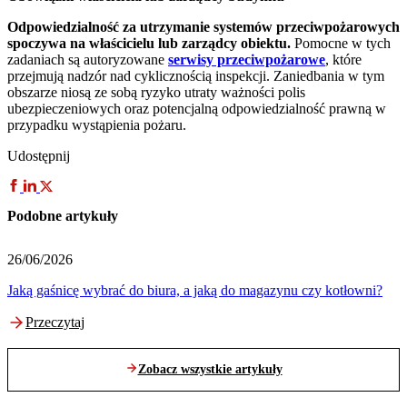
Odpowiedzialność za utrzymanie systemów przeciwpożarowych
spoczywa na właścicielu lub zarządcy obiektu.
Pomocne w tych
zadaniach są autoryzowane
serwisy przeciwpożarowe
, które
przejmują nadzór nad cyklicznością inspekcji. Zaniedbania w tym
obszarze niosą ze sobą ryzyko utraty ważności polis
ubezpieczeniowych oraz potencjalną odpowiedzialność prawną w
przypadku wystąpienia pożaru.
Udostępnij
Podobne artykuły
26/06/2026
2
Jaką gaśnicę wybrać do biura, a jaką do magazynu czy kotłowni?
I
Przeczytaj
Zobacz wszystkie artykuły