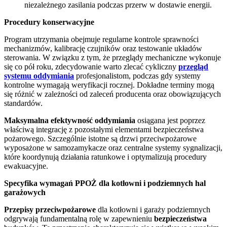
niezależnego zasilania podczas przerw w dostawie energii.
Procedury konserwacyjne
Program utrzymania obejmuje regularne kontrole sprawności
mechanizmów, kalibrację czujników oraz testowanie układów
sterowania. W związku z tym, że przeglądy mechaniczne wykonuje
się co pół roku, zdecydowanie warto zlecać cykliczny
przegląd
systemu oddymiania
profesjonalistom, podczas gdy systemy
kontrolne wymagają weryfikacji rocznej. Dokładne terminy mogą
się różnić w zależności od zaleceń producenta oraz obowiązujących
standardów.
Maksymalna efektywność oddymiania
osiągana jest poprzez
właściwą integrację z pozostałymi elementami bezpieczeństwa
pożarowego. Szczególnie istotne są drzwi przeciwpożarowe
wyposażone w samozamykacze oraz centralne systemy sygnalizacji,
które koordynują działania ratunkowe i optymalizują procedury
ewakuacyjne.
Specyfika wymagań PPOŻ dla kotłowni i podziemnych hal
garażowych
Przepisy przeciwpożarowe
dla kotłowni i garaży podziemnych
odgrywają fundamentalną rolę w zapewnieniu
bezpieczeństwa