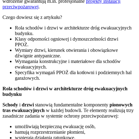
wdrożenie gwarantują m.in. profesjonalne
projekty instalacji
przeciwpożarowej
.
Czego dowiesz się z artykułu?
Rola schodów i drzwi w architekturze dróg ewakuacyjnych
budynku.
Klasy odporności ogniowej i dymoszczelności drzwi
PPOŻ.
Wymiary drzwi, kierunek otwierania i obowiązkowe
dźwignie antypaniczne.
Wymagania konstrukcyjne i materiałowe dla schodów
ewakuacyjnych.
Specyfika wymagań PPOŻ dla kotłowni i podziemnych hal
garażowych.
Rola schodów i drzwi w architekturze dróg ewakuacyjnych
budynku
Schody
i
drzwi
stanowią fundamentalne komponenty
pionowych
tras ewakuacyjnych
w każdej budowli. Te elementy realizują trzy
zasadnicze zadania w systemie ochrony przeciwpożarowej:
umożliwiają bezpieczną ewakuację osób,
hamują rozprzestrzenianie płomieni,
wspierają działania ratunkowe.