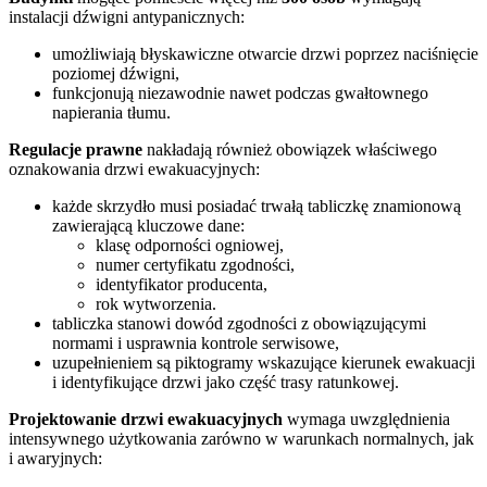
instalacji dźwigni antypanicznych:
umożliwiają błyskawiczne otwarcie drzwi poprzez naciśnięcie
poziomej dźwigni,
funkcjonują niezawodnie nawet podczas gwałtownego
napierania tłumu.
Regulacje prawne
nakładają również obowiązek właściwego
oznakowania drzwi ewakuacyjnych:
każde skrzydło musi posiadać trwałą tabliczkę znamionową
zawierającą kluczowe dane:
klasę odporności ogniowej,
numer certyfikatu zgodności,
identyfikator producenta,
rok wytworzenia.
tabliczka stanowi dowód zgodności z obowiązującymi
normami i usprawnia kontrole serwisowe,
uzupełnieniem są piktogramy wskazujące kierunek ewakuacji
i identyfikujące drzwi jako część trasy ratunkowej.
Projektowanie drzwi ewakuacyjnych
wymaga uwzględnienia
intensywnego użytkowania zarówno w warunkach normalnych, jak
i awaryjnych: