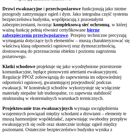
Drzwi ewakuacyjne
i
przeciwpożarowe
funkcjonują jako istotne
przegrody zatrzymujące ogień i dym. Jako integralna część systemu
bezpieczeństwa budynku, współpracują z pozostałymi
zabezpieczeniami, tworząc
kompleksową sieć ochronną
, w której
ważną funkcję pełnią również certyfikowane
bierne
zabezpieczenia przeciwpożarowe
. Przepisy techniczne precyzują
wymagania dotyczące tych elementów – muszą charakteryzować się
właściwą klasą odporności ogniowej oraz dymoszczelnością,
dostosowaną do przeznaczenia obiektu i poziomu zagrożenia
pożarowego.
Klatki schodowe
projektuje się jako wyodrębnione przestrzenie
komunikacyjne, będące pionowymi arteriami ewakuacyjnymi.
Regulacje PPOŻ zobowiązują do zapewnienia im odpowiedniej
odporności ogniowej, gwarantującej przejezdność podczas
ewakuacji. W konstrukcji schodów wykorzystuje się wyłącznie
materiały niepalne lub trudnopalne, co zapewnia stabilność
strukturalną w ekstremalnych warunkach termicznych.
Projektowanie tras ewakuacyjnych
wymaga uwzględnienia
wzajemnych powiązań między schodami a drzwiami – elementy te
muszą harmonijnie współdziałać, zapewniając swobodny przepływ
ewakuujących się osób oraz skutecznie izolując ogień między
poziomami. Ostateczne bezpieczeństwo budynku wynika z