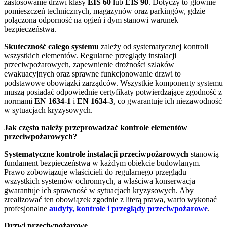
zastosowanie drzwi klasy
EIS 60
lub
EIS 90
. Dotyczy to głównie
pomieszczeń technicznych, magazynów oraz parkingów, gdzie
połączona odporność na ogień i dym stanowi warunek
bezpieczeństwa.
Skuteczność całego systemu
zależy od systematycznej kontroli
wszystkich elementów. Regularne przeglądy instalacji
przeciwpożarowych, zapewnienie drożności szlaków
ewakuacyjnych oraz sprawne funkcjonowanie drzwi to
podstawowe obowiązki zarządców. Wszystkie komponenty systemu
muszą posiadać odpowiednie certyfikaty potwierdzające zgodność z
normami
EN 1634-1
i
EN 1634-3
, co gwarantuje ich niezawodność
w sytuacjach kryzysowych.
Jak często należy przeprowadzać kontrole elementów
przeciwpożarowych?
Systematyczne kontrole instalacji przeciwpożarowych
stanowią
fundament bezpieczeństwa w każdym obiekcie budowlanym.
Prawo zobowiązuje właścicieli do regularnego przeglądu
wszystkich systemów ochronnych, a właściwa konserwacja
gwarantuje ich sprawność w sytuacjach kryzysowych. Aby
zrealizować ten obowiązek zgodnie z literą prawa, warto wykonać
profesjonalne
audyty, kontrole i przeglądy przeciwpożarowe
.
Drzwi przeciwpożarowe