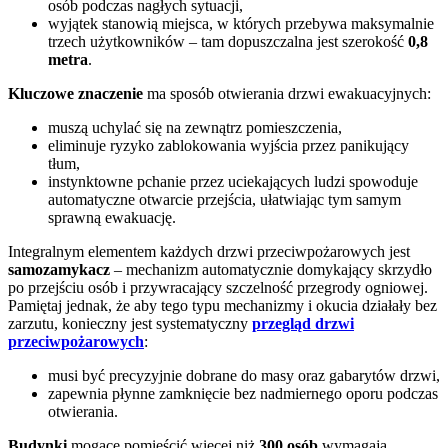
osób podczas nagłych sytuacji,
wyjątek stanowią miejsca, w których przebywa maksymalnie
trzech użytkowników – tam dopuszczalna jest szerokość
0,8
metra
.
Kluczowe znaczenie
ma sposób otwierania drzwi ewakuacyjnych:
muszą uchylać się na zewnątrz pomieszczenia,
eliminuje ryzyko zablokowania wyjścia przez panikujący
tłum,
instynktowne pchanie przez uciekających ludzi spowoduje
automatyczne otwarcie przejścia, ułatwiając tym samym
sprawną ewakuację.
Integralnym elementem każdych drzwi przeciwpożarowych jest
samozamykacz
– mechanizm automatycznie domykający skrzydło
po przejściu osób i przywracający szczelność przegrody ogniowej.
Pamiętaj jednak, że aby tego typu mechanizmy i okucia działały bez
zarzutu, konieczny jest systematyczny
przegląd drzwi
przeciwpożarowych
:
musi być precyzyjnie dobrane do masy oraz gabarytów drzwi,
zapewnia płynne zamknięcie bez nadmiernego oporu podczas
otwierania.
Budynki
mogące pomieścić więcej niż
300 osób
wymagają