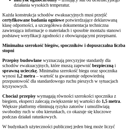
działania wysokich temperatur.
Każda konstrukcja schodów ewakuacyjnych musi przejść
certyfikowane badania ogniowe
potwierdzające deklarowaną
klasę odporności, a szczegółowa dokumentacja techniczna
zawierająca informacje o materiałach i sposobie montażu stanowi
podstawę weryfikacji zgodności z obowiązującymi przepisami.
Minimalna szerokość biegów, spoczników i dopuszczalna liczba
stopni
Przepisy budowlane
wyznaczają precyzyjne standardy dla
schodów ewakuacyjnych, które muszą zapewnić
bezpieczną
i
sprawną ucieczkę
. Minimalna szerokość biegu oraz spocznika
wynosi
1,2 metra
– wartość ta gwarantuje odpowiednią
przepustowość dla standardowego ruchu pieszych w sytuacjach
kryzysowych.
Chociaż przepisy
wymagają równości szerokości spocznika z
biegiem, eksperci zalecają zwiększenie tej wartości do
1,5 metra
.
Większe platformy eliminują ryzyko zatorów i umożliwiają
swobodny ruch w obu kierunkach, co okazuje się kluczowe
podczas działań ratunkowych.
W budynkach użyteczności publicznej jeden bieg może liczyć